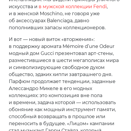
искусства и
в мужской коллекции Fendi
,
и в женской Moschino, не говоря уже
об аксессуарах Balenciaga, давно
пополнивших запасы коллекционеров.
И вот — новый виток «вторжения»:
в поддержку аромата Mémoire d’une Odeur
модный дом Gucci презентовал арт-стены,
разместившиеся в шести мегаполисах мира
и символизирующие свободное духом
общество, эдаких хиппи завтрашнего дня.
Парфюм продолжает тенденции, заданные
Алессандро Микеле в его модных
коллекциях: это композиция вне пола
и времени, задача которой — использовать
обоняние как мощный инструмент памяти,
способный возвращать в прошлое или
переносить в будущее. «Лицом» кампании
стал музыкант Гарри Стайлз, который,