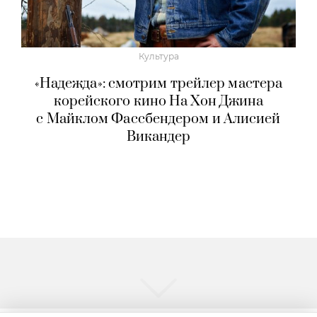
Культура
«Надежда»: смотрим трейлер мастера
корейского кино На Хон Джина
с Майклом Фассбендером и Алисией
Викандер