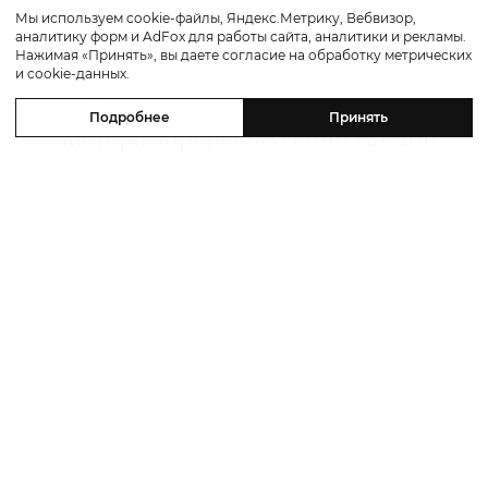
Мы используем cookie-файлы, Яндекс.Метрику, Вебвизор,
аналитику форм и AdFox для работы сайта, аналитики и рекламы.
Культура
Нажимая «Принять», вы даете согласие на обработку метрических
и cookie-данных.
«Надежда»: смотрим трейлер
Подробнее
Принять
мастера корейского кино На Хон
Джина с Майклом Фассбендером
и Алисией Викандер
05 августа 2026