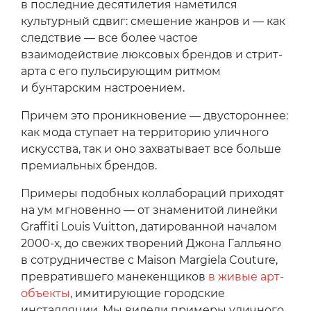
в последние десятилетия наметился
культурный сдвиг: смешение жанров и — как
следствие — все более частое
взаимодействие люксовых брендов и стрит-
арта с его пульсирующим ритмом
и бунтарским настроением.
Причем это проникновение — двустороннее:
как мода ступает на территорию уличного
искусства, так и оно захватывает все больше
премиальных брендов.
Примеры подобных коллабораций приходят
на ум мгновенно — от знаменитой линейки
Graffiti Louis Vuitton, датированной началом
2000-х, до свежих творений Джона Галльяно
в сотрудничестве с Maison Margiela Couture,
превратившего манекенщиков
в живые арт-
объекты
, имитирующие городские
инсталляции. Мы видели примеры уличного