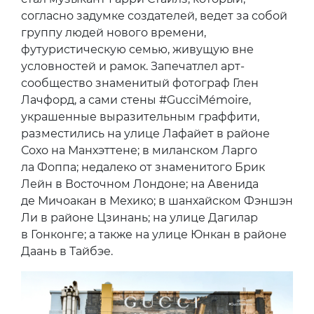
согласно задумке создателей, ведет за собой
группу людей нового времени,
футуристическую семью, живущую вне
условностей и рамок. Запечатлел арт-
сообщество знаменитый фотограф Глен
Лачфорд, а сами стены #GucciMémoire,
украшенные выразительным граффити,
разместились на улице Лафайет в районе
Сохо на Манхэттене; в миланском Ларго
ла Фоппа; недалеко от знаменитого Брик
Лейн в Восточном Лондоне; на Авенида
де Мичоакан в Мехико; в шанхайском Фэншэн
Ли в районе Цзинань; на улице Дагилар
в Гонконге; а также на улице Юнкан в районе
Даань в Тайбэе.