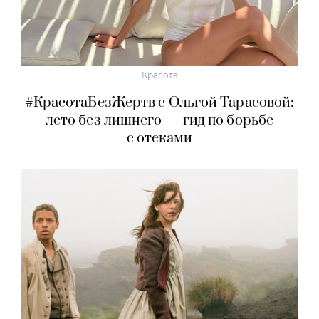
Красота
#КрасотаБезЖертв с Ольгой Тарасовой:
лето без лишнего — гид по борьбе
с отеками