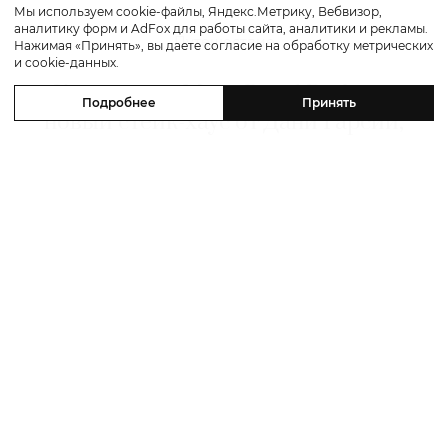
Мы используем cookie-файлы, Яндекс.Метрику, Вебвизор,
аналитику форм и AdFox для работы сайта, аналитики и рекламы.
Путешествие
Нажимая «Принять», вы даете согласие на обработку метрических
и cookie-данных.
Каникулы в Maxx Royal Bodrum:
Подробнее
Принять
новый стейк-хаус от Дани Гарсии,
лучшие виды на море и
легендарные вечеринки в Scorpios
07 августа 2026
Алёна Ветошкина