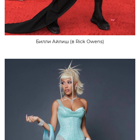
Билли Айлиш (в Rick Owens)