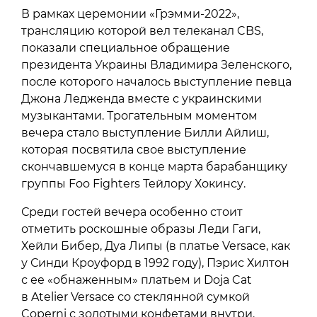
В рамках церемонии «Грэмми-2022»,
трансляцию которой вел телеканал CBS,
показали специальное обращение
президента Украины Владимира Зеленского,
после которого началось выступление певца
Джона Ледженда вместе с украинскими
музыкантами. Трогательным моментом
вечера стало выступление Билли Айлиш,
которая посвятила свое выступление
скончавшемуся в конце марта барабанщику
группы Foo Fighters Тейлору Хокинсу.
Среди гостей вечера особенно стоит
отметить роскошные образы Леди Гаги,
Хейли Бибер, Дуа Липы (в платье Versace, как
у Синди Кроуфорд в 1992 году), Пэрис Хилтон
с ее «обнаженным» платьем и Doja Cat
в Atelier Versace со стеклянной сумкой
Coperni с золотыми конфетами внутри.