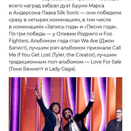
всего наград забрал дуэт Бруно Марса
и Андерсона Паака Silk Sonic — они победили
сразу в четырех номинациях, в том числе
в номинациях «Запись года» и «Песня года».
По три победы — у Оливии Родриго и Foo
Fighters. Альбомом года стал We Are (Джон
Батист), лучшим рэп-альбомом признали Call
Me If You Get Lost (Tyler, the Creator), лучшим
традиционным поп-альбомом — Love For Sale
(Тони Беннетт и Lady Gaga).