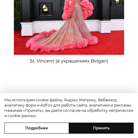
St. Vincent (в украшениях Bvlgari)
Foo Fighters
Silk Sonic
Андерсон Паак
Мы используем cookie-файлы, Яндекс.Метрику, Вебвизор,
Бруно Марс
Грэмми
культура
аналитику форм и AdFox для работы сайта, аналитики и рекламы.
Нажимая «Принять», вы даете согласие на обработку метрических
Оливия Родриго
и cookie-данных.
04 апреля 2022
Подробнее
Принять
Posta-Magazine для раздела Культура