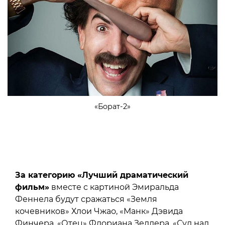
«Борат-2»
За категорию «Лучший драматический
фильм»
вместе с картиной Эмиральда
Феннела будут сражаться «Земля
кочевников» Хлои Чжао, «Манк» Дэвида
Финчера, «Отец» Флориана Зеллера, «Суд над