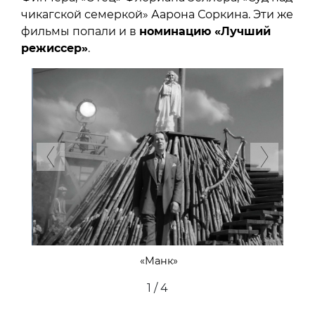
чикагской семеркой» Аарона Соркина. Эти же
фильмы попали и в
номинацию «Лучший
режиссер»
.
Previous
Next
«Манк»
2 / 4