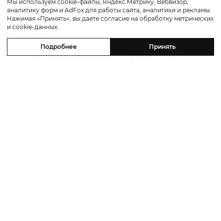
Мы используем cookie-файлы, Яндекс.Метрику, Вебвизор,
аналитику форм и AdFox для работы сайта, аналитики и рекламы.
Культура
Нажимая «Принять», вы даете согласие на обработку метрических
и cookie-данных.
«Прайм-тайм»: трейлер драмы
Подробнее
Принять
о скандальном американском
реалити-шоу «Поймать хищника»
с Робертом Паттинсоном в главной
роли
07 августа 2026