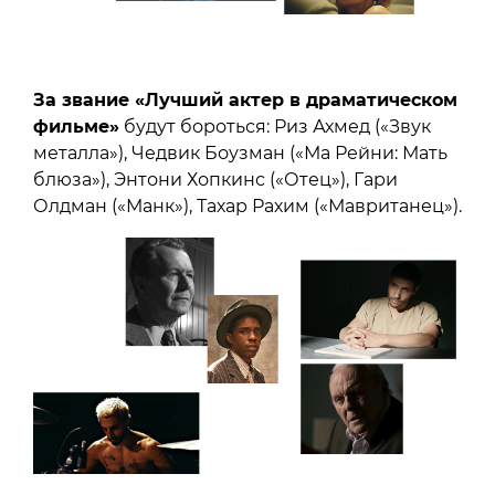
За звание «Лучший актер в драматическом
фильме»
будут бороться: Риз Ахмед («Звук
металла»), Чедвик Боузман («Ма Рейни: Мать
блюза»), Энтони Хопкинс («Отец»), Гари
Олдман («Манк»), Тахар Рахим («Мавританец»).