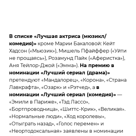
В списке «Лучшая актриса (мюзикл/
комедия)»
кроме Марии Бакаловой: Кейт
Хадсон («Мьюзик»), Мишель Пфайффер («Уйти
не прощаясь»), Розамунд Пайк («Аферистка»),
Аня Тейлор-Джой («Эмма»).
На премию в
номинации «Лучший сериал (драма)»
претендуют «Мандалорец», «Корона», «Страна
Лавкрафта», «Озарк» и «Рэтчед», а
в
номинации «Лучший сериал (комедия)»
—
«Эмили в Париже», «Тэд Лассо»,
«Бортпроводница», «Шиттс-Крик», «Великая».
«Нормальные люди», «Ход королевы»,
«Отыграть назад», «Голос перемен» и
«Неортодоксальная» заявлены в номинации