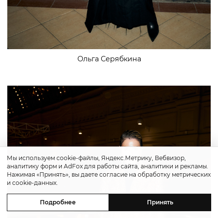
Ольга Серябкина
Мы используем cookie-файлы, Яндекс.Метрику, Вебвизор,
аналитику форм и AdFox для работы сайта, аналитики и рекламы.
Нажимая «Принять», вы даете согласие на обработку метрических
и cookie-данных.
Подробнее
Принять