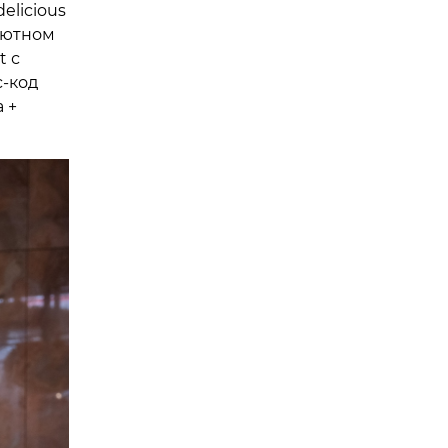
elicious
уютном
t с
с-код
 +