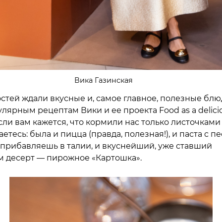
Вика Газинская
остей ждали вкусные и, самое главное, полезные блю
лярным рецептам Вики и ее проекта Food as a delici
сли вам кажется, что кормили нас только листочками 
етесь: была и пицца (правда, полезная!), и паста с пес
 прибавляешь в талии, и вкуснейший, уже ставший
десерт — пирожное «Картошка».