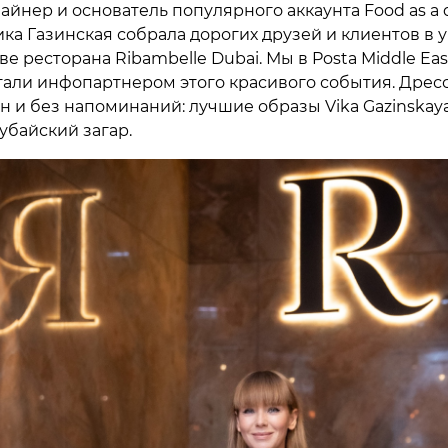
айнер и основатель популярного аккаунта Food as a d
ика Газинская собрала дорогих друзей и клиентов в 
е ресторана Ribambelle Dubai. Мы в Posta Middle Eas
тали инфопартнером этого красивого события. Дрес
н и без напоминаний: лучшие образы Vika Gazinskaya
убайский загар.