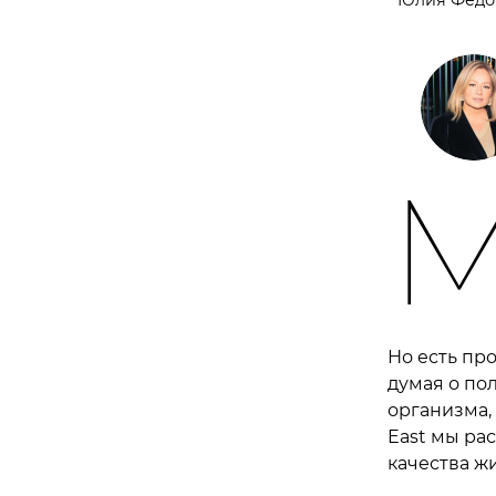
Но есть пр
думая о по
организма, 
East мы ра
качества ж