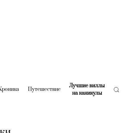
Лучшие виллы
rent)
Хроника
(current)
Путешествие
(current)
на каникулы
(current)
ики