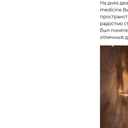
На днях диз
medicine В
пространств
радостью с
был поняте
отличный д