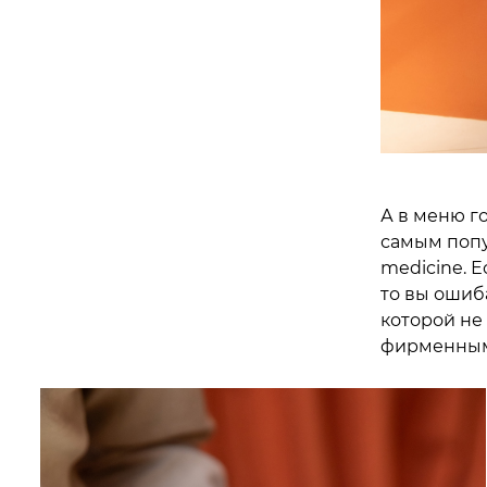
А в меню г
самым попу
medicine. Е
то вы ошиба
которой не
фирменным 