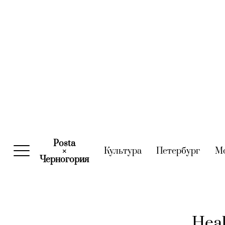
Posta
Культура
(current)
Петербург
(curre
М
×
Черногория
(current)
Hea