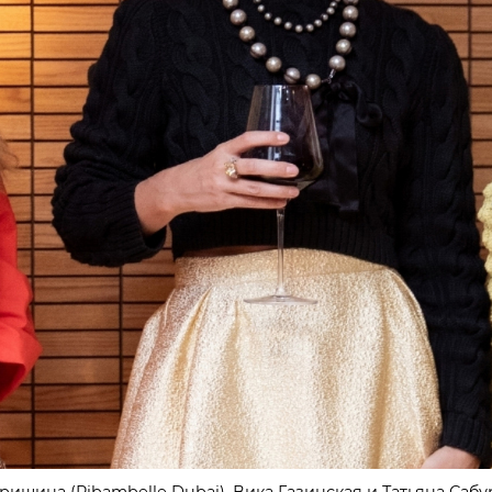
ишина (Ribambelle Dubai), Вика Газинская и Татьяна Саб