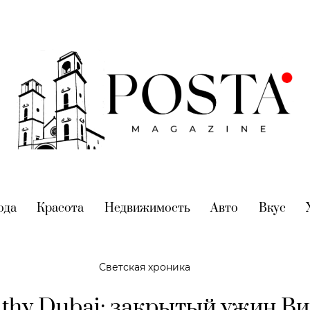
nt)
ода
(current)
Красота
(current)
Недвижимость
(current)
Авто
(current)
Вкус
(cur
Светская хроника
lthy Dubai: закрытый ужин В