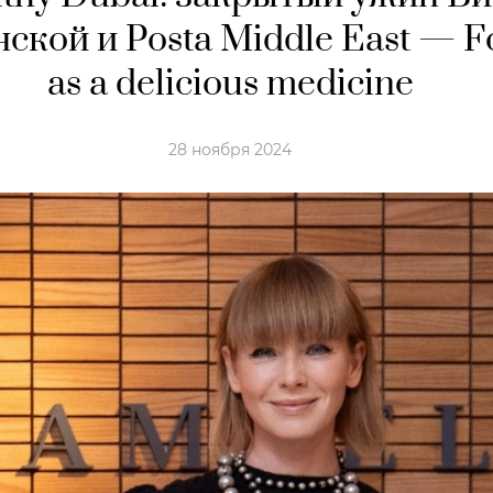
нской и Posta Middle East — 
as a delicious medicine
28 ноября 2024