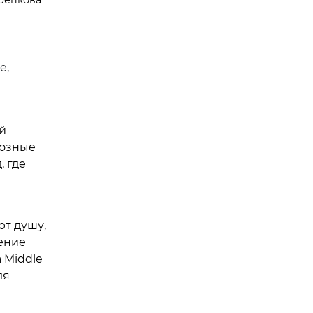
e,
й
иозные
, где
ют душу,
ление
 Middle
ля