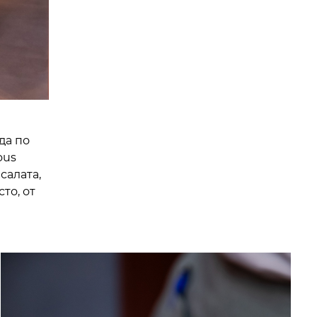
да по
ous
салата,
то, от