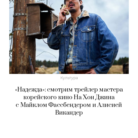
Культура
«Надежда»: смотрим трейлер мастера
корейского кино На Хон Джина
с Майклом Фассбендером и Алисией
Викандер