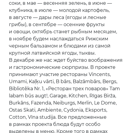
соки, в мае — весенняя зелень, в июне —
клубника, в июле — молодой картофель,
в августе — дары леса (ягоды и лесные
грибы), в сентябре — осенние фрукты
и овощи, октябрь станет рыбным месяцем,
в ноябре будем наслаждаться Рижским
черным бальзамом и блюдами из самой
крупной латвийской ягоды, тыквы.
В декабре же нас ждет буйство воображения
и гастрономические сюрпризы. В проекте
принимают участие рестораны Vincents,
Umami, Kaļķu vārti, B bārs, Balzāmbārs, Bergs,
Bibliotēka Nr. 1, «Ресторан трех поваров» Tam
labam būs augt!, Garage, Kitchen, Rīgas Birža,
Burkāns, Fazenda, Neiburgs, Merlin, Le Dome,
Ostas Skati, Ambiente, Cydonia, Eksports,
Cotton, Vīna studija. Все предложенные
в рамках проекта блюда будут особо
выделены в меню. Кроме того в рамках