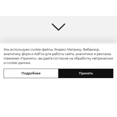
Мы используем cookie-файлы, Яндекс.Метрику, Вебвизор,
аналитику форм и AdFox для работы сайта, аналитики и рекламы.
Красота
Нажимая «Принять», вы даете согласие на обработку метрических
и cookie-данных.
Бьюти-уикенд: летнее предложение
Подробнее
Принять
«SLOWMO Цветной», новая
премиальная парикмахерская BLK
RED, процедуры интенсивного
импульсного света в Dr. Teter
Cosmetology и новинки домашнего
ухода