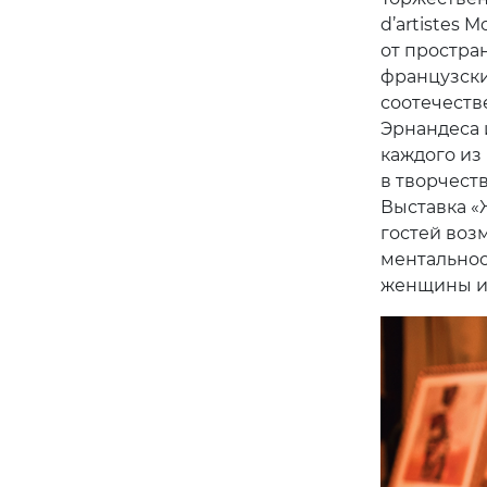
d’artistes 
от простра
французски
соотечеств
Эрнандеса 
каждого из
в творчеств
Выставка «
гостей воз
ментальнос
женщины и 