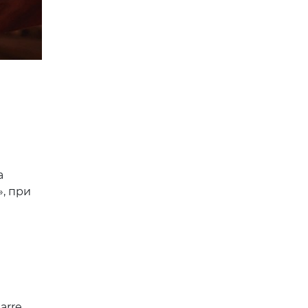
а
, при
arre