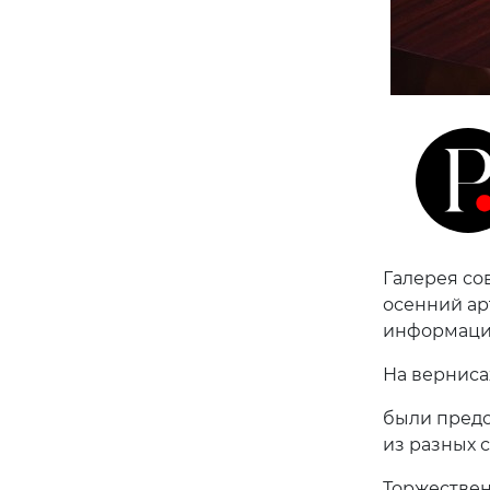
Галерея сов
осенний ар
информацио
На вернис
были предс
из разных с
Торжествен