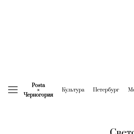
Posta
Культура
(current)
Петербург
(curre
М
×
Черногория
(current)
Свет