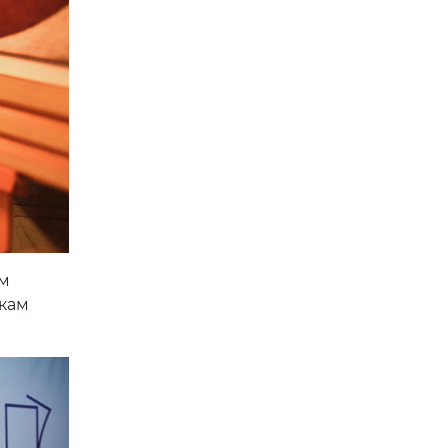
м
вкам