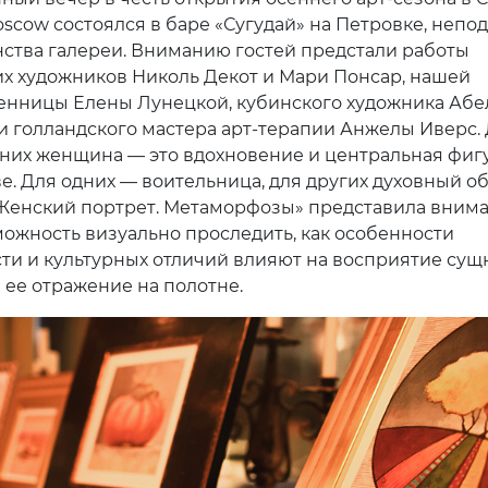
Moscow состоялся в баре «Сугудай» на Петровке, непо
нства галереи. Вниманию гостей предстали работы
х художников Николь Декот и Мари Понсар, нашей
енницы Елены Лунецкой, кубинского художника Абе
и голландского мастера арт-терапии Анжелы Иверс.
 них женщина — это вдохновение и центральная фиг
е. Для одних — воительница, для других духовный об
Женский портрет. Метаморфозы» представила вним
можность визуально проследить, как особенности
ти и культурных отличий влияют на восприятие сущ
ее отражение на полотне.