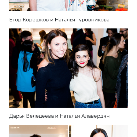
Егор Корешков и Наталья Туровникова
Дарья Веледеева и Наталья Алавердян