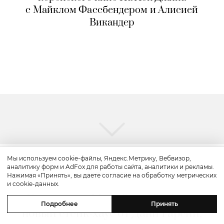
с Майклом Фассбендером и Алисией
Викандер
Мы используем cookie-файлы, Яндекс.Метрику, Вебвизор,
аналитику форм и AdFox для работы сайта, аналитики и рекламы.
Путешествие
Нажимая «Принять», вы даете согласие на обработку метрических
и cookie-данных.
Каникулы в Maxx Royal Bodrum:
Подробнее
Принять
новый стейк-хаус от Дани Гарсии,