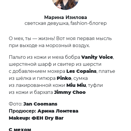
Марина Изилова
светская девушка, fashion-блогер
О мех, ты — жизнь! Вот моя первая мысль
при выходе на морозный воздух.
Пальто из кожи и меха бобра
Vanity Voice
,
шерстяной шарф и свитер из шерсти
с добавлением мохера
Les Copains
, платье
из шёлка и гипюра
Pinko
, сумка
из лакированной кожи
Miu Miu
, туфли
из кожи и бархата
Jimmy Choo
Фото:
Jan Coomans
Продюсер:
Арина Ломтева
Makeup:
ФЕН Dry Bar
С мехом