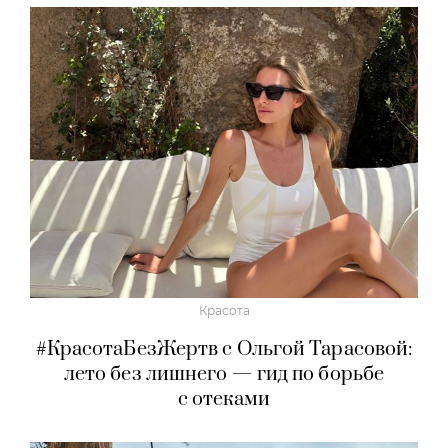
Красота
#КрасотаБезЖертв с Ольгой Тарасовой:
лето без лишнего — гид по борьбе
с отеками