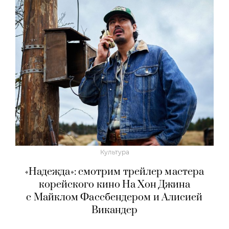
Культура
«Надежда»: смотрим трейлер мастера
корейского кино На Хон Джина
с Майклом Фассбендером и Алисией
Викандер