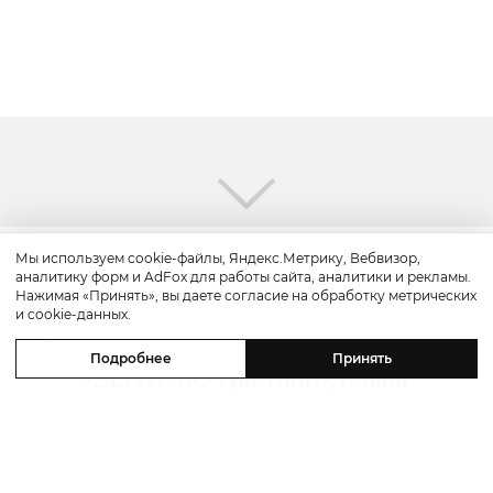
Мы используем cookie-файлы, Яндекс.Метрику, Вебвизор,
аналитику форм и AdFox для работы сайта, аналитики и рекламы.
Красота
Нажимая «Принять», вы даете согласие на обработку метрических
и cookie-данных.
Бьюти-уикенд: летнее предложение
Подробнее
Принять
«SLOWMO Цветной», новая
премиальная парикмахерская BLK
RED, процедуры интенсивного
импульсного света в Dr. Teter