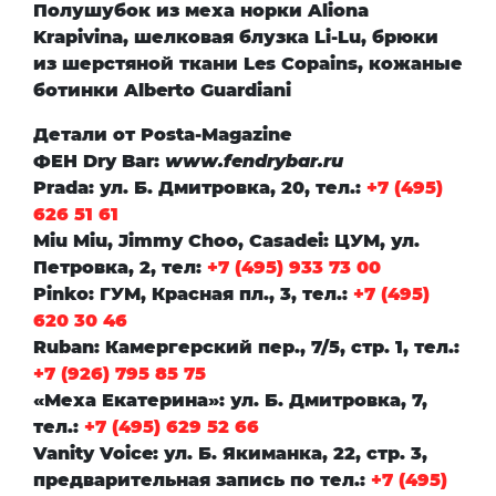
Полушубок из меха норки
Aliona
Krapivina
, шелковая блузка
Li-Lu
, брюки
из шерстяной ткани
Les Copains
, кожаные
ботинки
Alberto Guardiani
Детали от Posta-Magazine
ФЕН Dry Bar
:
www.fendrybar.ru
Prada
: ул. Б. Дмитровка, 20, тел.:
+7 (495)
626 51 61
Miu Miu, Jimmy Choo, Casadei
: ЦУМ, ул.
Петровка, 2, тел:
+7 (495) 933 73 00
Pinko
: ГУМ, Красная пл., 3, тел.:
+7 (495)
620 30 46
Ruban
: Камергерский пер., 7/5, стр. 1, тел.:
+7 (926) 795 85 75
«Меха Екатерина»
: ул. Б. Дмитровка, 7,
тел.:
+7 (495) 629 52 66
Vanity Voice
: ул. Б. Якиманка, 22, стр. 3,
предварительная запись по тел.:
+7 (495)