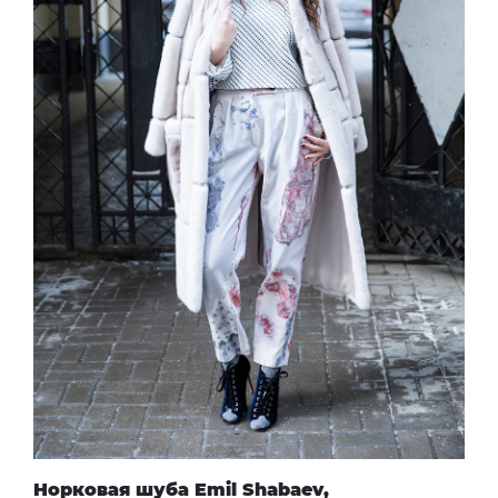
Норковая шуба
Emil Shabaev
,