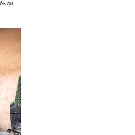
 были
.