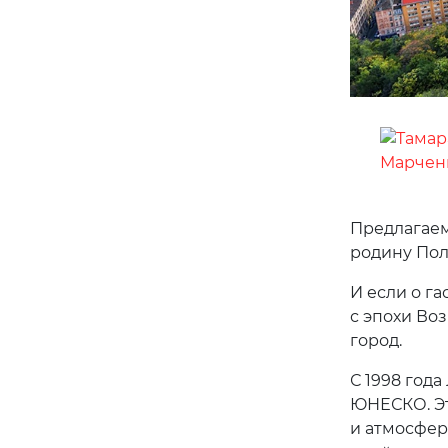
Предлагаем
родину Пол
И если о г
с эпохи Воз
город.
С 1998 год
ЮНЕСКО. Эт
и атмосфер