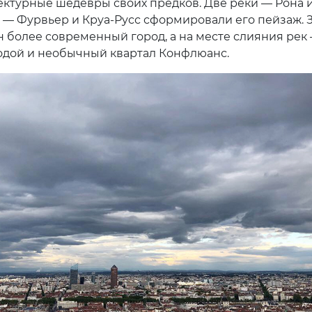
ектурные шедевры своих предков. Две реки — Рона и
а — Фурвьер и Круа-Русс сформировали его пейзаж. 
 более современный город, а на месте слияния рек
дой и необычный квартал Конфлюанс.