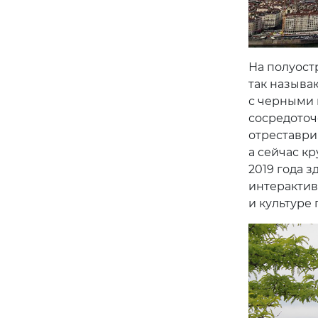
На полуост
так называю
с черными 
сосредоточ
отреставри
а сейчас к
2019 года 
интерактив
и культуре 