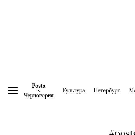
Posta
Культура
(current)
Петербург
(curre
М
×
Черногория
(current)
#post