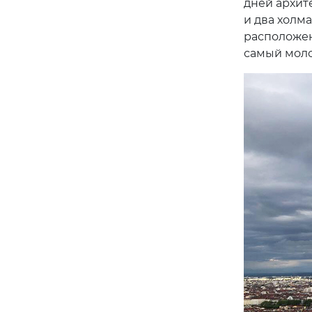
дней архит
и два холм
расположен
самый моло