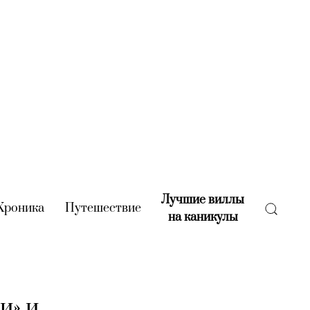
Лучшие виллы
rent)
Хроника
(current)
Путешествие
(current)
на каникулы
(current)
и» и