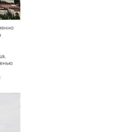
менно
а
а,
сенью
и