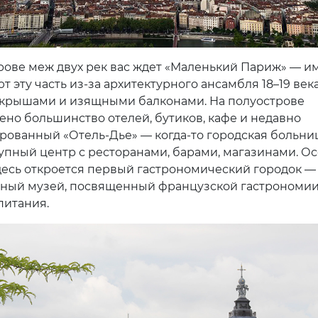
рове меж двух рек вас ждет «Маленький Париж» — и
т эту часть из-за архитектурного ансамбля 18–19 век
крышами и изящными балконами. На полуострове
ено большинство отелей, бутиков, кафе и недавно
рованный «Отель-Дье» — когда-то городская больниц
рупный центр с ресторанами, барами, магазинами. О
здесь откроется первый гастрономический городок —
ный музей, посвященный французской гастрономи
питания.