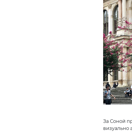
За Соной пр
визуально а