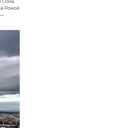
 Сона,
За Роной
 —