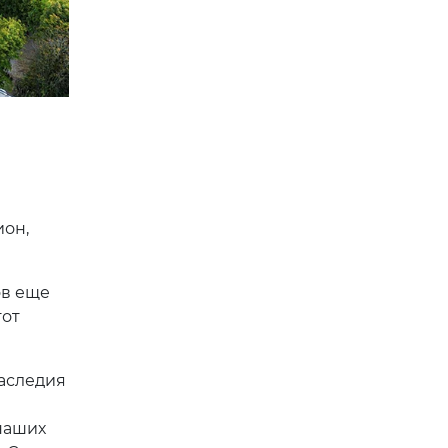
он,
ов еще
тот
наследия
наших