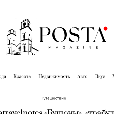
nt)
ода
(current)
Красота
(current)
Недвижимость
(current)
Авто
(current)
Вкус
(cur
Путешествие
atravelnotes «Бушоны», «трабул