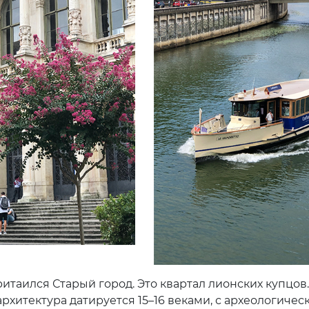
итаился Старый город. Это квартал лионских купцов.
рхитектура датируется 15–16 веками, с археологичес