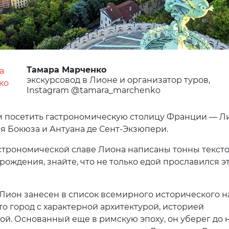
Тамара Марченко
экскурсовод в Лионе и организатор туров,
Instagram @tamara_marchenko
 посетить гастрономическую столицу Франции — Ли
я Бокюза и Антуана де Сент-Экзюпери.
астрономической славе Лиона написаны тонны текст
рождения, знайте, что не только едой прославился э
а Лион занесен в список всемирного исторического 
о город с характерной архитектурой, историей
ой. Основанный еще в римскую эпоху, он уберег до 