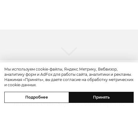
Мы используем cookie-файлы, Яндекс.Метрику, Вебвизор,
аналитику форм и AdFox для работы сайта, аналитики и рекламы.
Путешествие
Нажимая «Принять», вы даете согласие на обработку метрических
и cookie-данных.
Каникулы в Maxx Royal Bodrum:
Подробнее
Принять
новый стейк-хаус от Дани Гарсии,
лучшие виды на море и
легендарные вечеринки в Scorpios
07 августа 2026