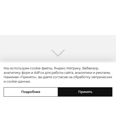
Мы используем cookie-файлы, Яндекс.Метрику, Вебвизор,
аналитику форм и AdFox для работы сайта, аналитики и рекламы.
Красота
Нажимая «Принять», вы даете согласие на обработку метрических
и cookie-данных.
Бьюти-уикенд: летнее предложение
Подробнее
Принять
«SLOWMO Цветной», новая
премиальная парикмахерская BLK
RED, процедуры интенсивного