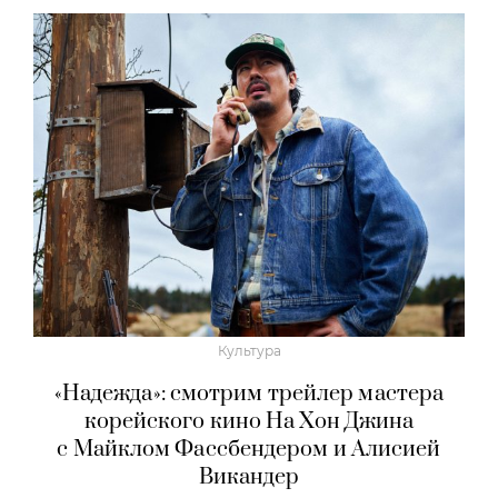
Культура
«Надежда»: смотрим трейлер мастера
корейского кино На Хон Джина
с Майклом Фассбендером и Алисией
Викандер