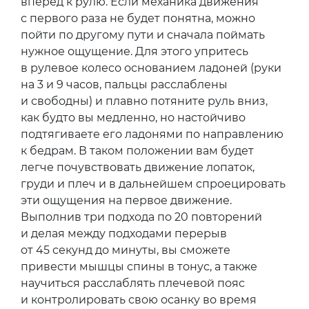
вперед к рулю. Если механика движения
с первого раза не будет понятна, можно
пойти по другому пути и сначала поймать
нужное ощущение. Для этого упритесь
в рулевое колесо основанием ладоней (руки
на 3 и 9 часов, пальцы расслаблены
и свободны) и плавно потяните руль вниз,
как будто вы медленно, но настойчиво
подтягиваете его ладонями по направлению
к бедрам. В таком положении вам будет
легче почувствовать движение лопаток,
груди и плеч и в дальнейшем спроецировать
эти ощущения на первое движение.
Выполнив три подхода по 20 повторений
и делая между подходами перерыв
от 45 секунд до минуты, вы сможете
привести мышцы спины в тонус, а также
научиться расслаблять плечевой пояс
и контролировать свою осанку во время