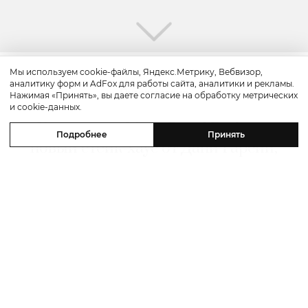
Мы используем cookie-файлы, Яндекс.Метрику, Вебвизор,
аналитику форм и AdFox для работы сайта, аналитики и рекламы.
Путешествие
Нажимая «Принять», вы даете согласие на обработку метрических
и cookie-данных.
Каникулы в Maxx Royal Bodrum:
Подробнее
Принять
новый стейк-хаус от Дани Гарсии,
лучшие виды на море и
легендарные вечеринки в Scorpios
07 августа 2026