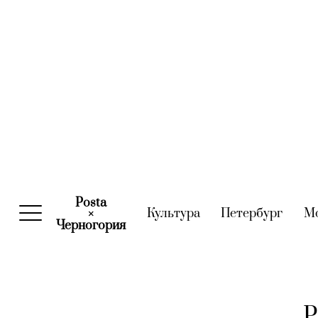
Posta
Культура
(current)
Петербург
(curre
М
×
Черногория
(current)
P