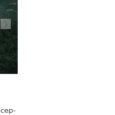
Next
р
сер-