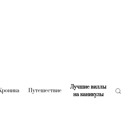
Лучшие виллы
rent)
Хроника
(current)
Путешествие
(current)
на каникулы
(current)