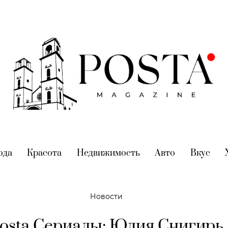
nt)
ода
(current)
Красота
(current)
Недвижимость
(current)
Авто
(current)
Вкус
(cur
Новости
osta Сериалы: Юлия Снигирь