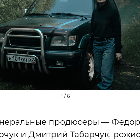
vious
2 / 6
енеральные продюсеры — Федо
рчук и Дмитрий Табарчук, режис