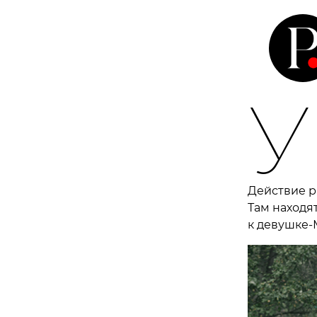
У
Действие р
Там находя
к девушке-