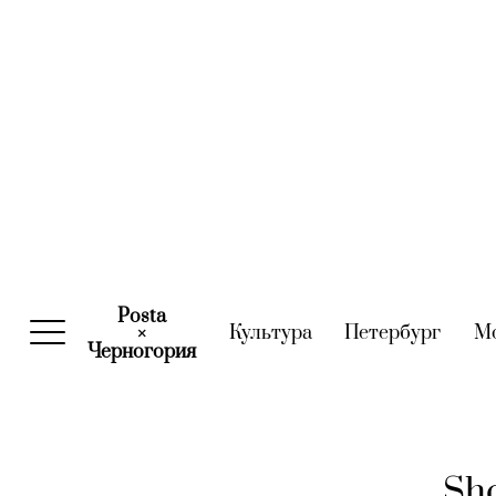
Posta
Культура
(current)
Петербург
(curre
М
×
Черногория
(current)
Sho