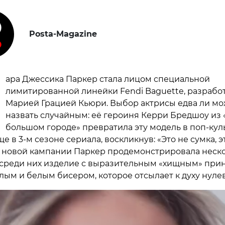
Posta-Magazine
ара Джессика Паркер стала лицом специальной
лимитированной линейки Fendi Baguette, разрабо
Марией Грацией Кьюри. Выбор актрисы едва ли м
назвать случайным: её героиня Керри Бредшоу из 
большом городе» превратила эту модель в поп-ку
 в 3-м сезоне сериала, воскликнув: «Это не сумка, э
. В новой кампании Паркер продемонстрировала неск
среди них изделие с выразительным «хищным» прин
лым и белым бисером, которое отсылает к духу нуле