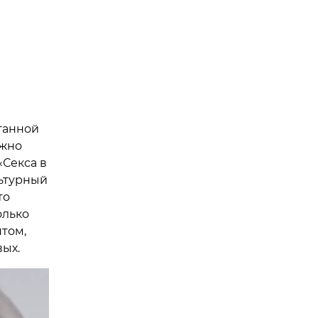
танной
ожно
«Секса в
льтурный
то
олько
том,
вых.