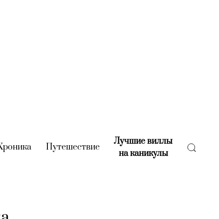
Лучшие виллы
rent)
Хроника
(current)
Путешествие
(current)
на каникулы
(current)
ка