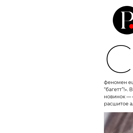
С
феномен еще
“багетт”!»
новинок — 
расшитое а