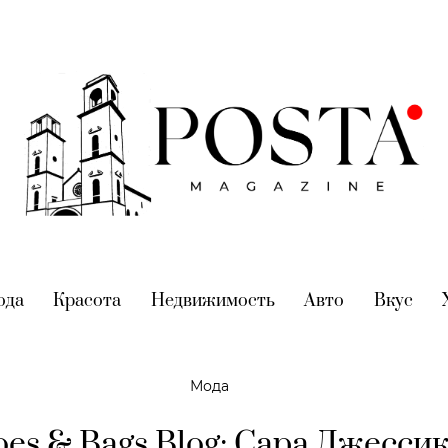
nt)
ода
(current)
Красота
(current)
Недвижимость
(current)
Авто
(current)
Вкус
(cur
Мода
es & Bags Blog: Сара Джесси