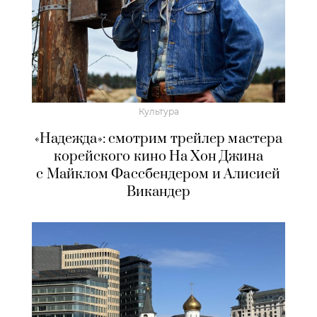
Культура
«Надежда»: смотрим трейлер мастера
корейского кино На Хон Джина
с Майклом Фассбендером и Алисией
Викандер