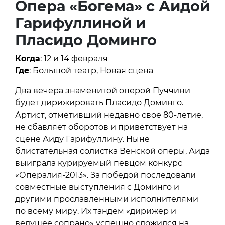
Опера «Богема» с Аидой
Гарифуллиной и
Пласидо Доминго
Когда
: 12 и 14 февраля
Где
: Большой театр, Новая сцена
Два вечера знаменитой оперой Пуччини
будет дирижировать Пласидо Доминго.
Артист, отметивший недавно свое 80-летие,
не сбавляет оборотов и приветствует на
сцене Аиду Гарифуллину. Ныне
блистательная солистка Венской оперы, Аида
выиграла курируемый певцом конкурс
«Опералия-2013». За победой последовали
совместные выступления с Доминго и
другими прославленными исполнителями
по всему миру. Их тандем «дирижер и
ведущее сопрано» успешно сложился на