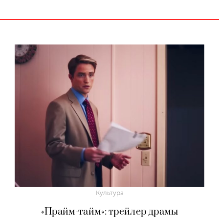
Культура
«Прайм-тайм»: трейлер драмы