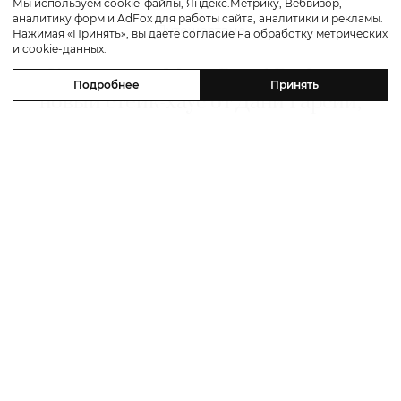
Мы используем cookie-файлы, Яндекс.Метрику, Вебвизор,
аналитику форм и AdFox для работы сайта, аналитики и рекламы.
Путешествие
Нажимая «Принять», вы даете согласие на обработку метрических
и cookie-данных.
Каникулы в Maxx Royal Bodrum:
Подробнее
Принять
новый стейк-хаус от Дани Гарсии,
лучшие виды на море и
легендарные вечеринки в Scorpios
07 августа 2026