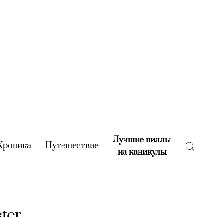
Лучшие виллы
rent)
Хроника
(current)
Путешествие
(current)
на каникулы
(current)
ter