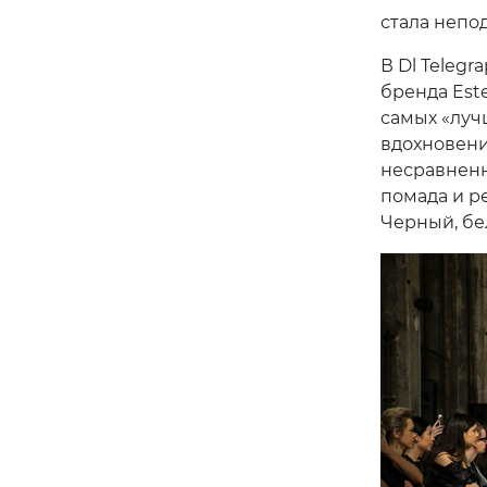
стала непо
В Dl Telegr
бренда Este
самых «луч
вдохновени
несравненн
помада и р
Черный, бе