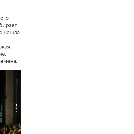
ного
обирает
ер нашла
ркая
ие.
емена.