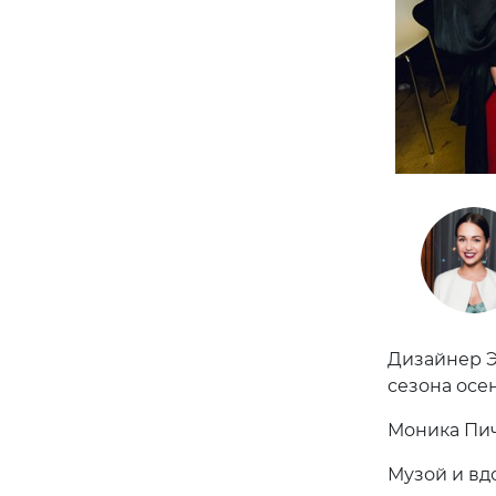
Дизайнер Э
сезона осен
Моника Пич
Музой и вд