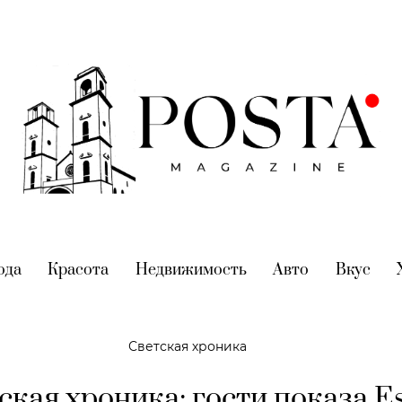
nt)
ода
(current)
Красота
(current)
Недвижимость
(current)
Авто
(current)
Вкус
(cur
Светская хроника
ская хроника: гости показа Es