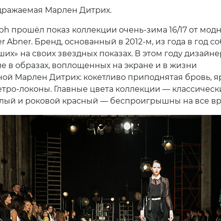
дражаемая Марлен Дитрих.
aph прошёл показ коллекции очень-зима 16/17 от мод
r Abner. Бренд, основанный в 2012-м, из года в год с
ших» на своих звездных показах. В этом году дизайн
е в образах, воплощенных на экране и в жизни
ой Марлен Дитрих: кокетливо приподнятая бровь, я
етро-локоны. Главные цвета коллекции — классическ
лый и роковой красный — беспроигрышны на все вр