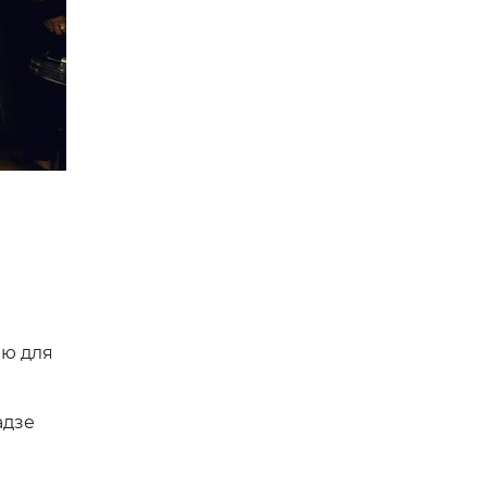
ию для
адзе