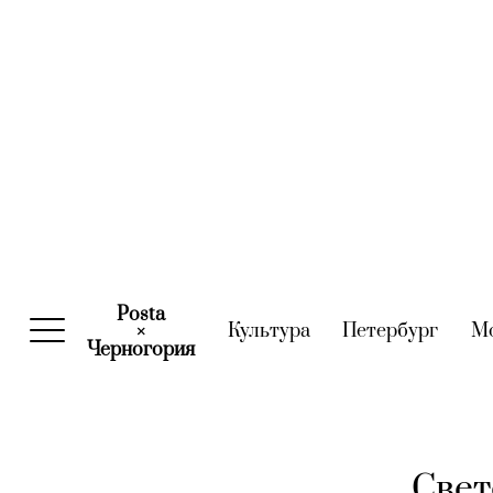
Posta
Культура
(current)
Петербург
(curre
М
×
Черногория
(current)
Свет