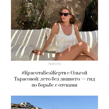
Красота
#КрасотаБезЖертв с Ольгой
Тарасовой: лето без лишнего — гид
по борьбе с отеками