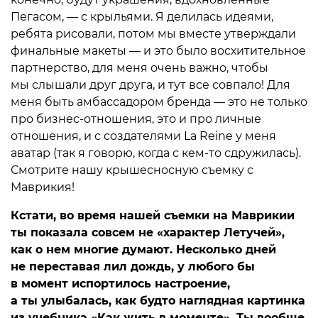
Пегасом, — с крыльями. Я делилась идеями,
ребята рисовали, потом мы вместе утверждали
финальные макеты — и это было восхитительное
партнерство, для меня очень важно, чтобы
мы слышали друг друга, и тут все совпало! Для
меня быть амбассадором бренда — это не только
про бизнес-отношения, это и про личные
отношения, и с создателями La Reine у меня
аватар (так я говорю, когда с кем-то сдружилась).
Смотрите нашу крышесносную съемку с
Маврикия!
Кстати, во время нашей съемки на Маврикии
ты показала совсем не «характер Летучей»,
как о нем многие думают. Несколько дней
не переставая лил дождь, у любого бы
в момент испортилось настроение,
а ты улыбалась, как будто наглядная картинка
из учебника «Как жить в моменте». Ты вообще