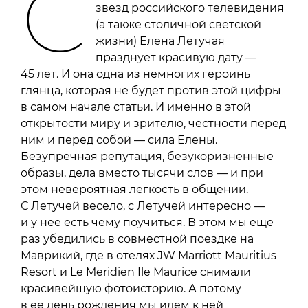
С
звезд российского телевидения
(а также столичной светской
жизни) Елена Летучая
празднует красивую дату —
45 лет. И она одна из немногих героинь
глянца, которая не будет против этой цифры
в самом начале статьи. И именно в этой
открытости миру и зрителю, честности перед
ним и перед собой — сила Елены.
Безупречная репутация, безукоризненные
образы, дела вместо тысячи слов — и при
этом невероятная легкость в общении.
С Летучей весело, с Летучей интересно —
и у нее есть чему поучиться. В этом мы еще
раз убедились в совместной поездке на
Маврикий, где в отелях JW Marriott Mauritius
Resort и Le Meridien Ile Maurice снимали
красивейшую фотоисторию. А потому
в ее день рождения мы идем к ней