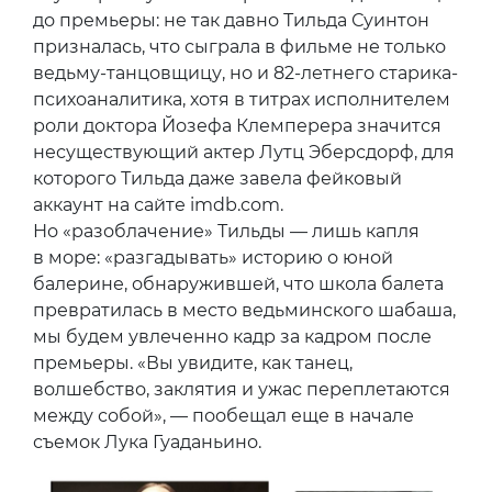
до премьеры: не так давно Тильда Суинтон
призналась, что сыграла в фильме не только
ведьму-танцовщицу, но и 82-летнего старика-
психоаналитика, хотя в титрах исполнителем
роли доктора Йозефа Клемперера значится
несуществующий актер Лутц Эберсдорф, для
которого Тильда даже завела фейковый
аккаунт на сайте imdb.com.
Но «разоблачение» Тильды — лишь капля
в море: «разгадывать» историю о юной
балерине, обнаружившей, что школа балета
превратилась в место ведьминского шабаша,
мы будем увлеченно кадр за кадром после
премьеры. «Вы увидите, как танец,
волшебство, заклятия и ужас переплетаются
между собой», — пообещал еще в начале
съемок Лука Гуаданьино.