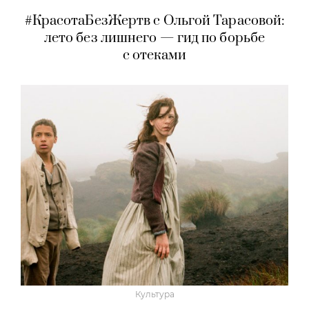
#КрасотаБезЖертв с Ольгой Тарасовой:
лето без лишнего — гид по борьбе
с отеками
Культура