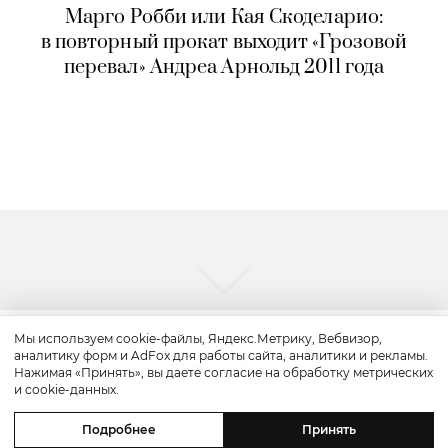
Марго Робби или Кая Скоделарио:
в повторный прокат выходит «Грозовой
перевал» Андреа Арнольд 2011 года
Мы используем cookie-файлы, Яндекс.Метрику, Вебвизор,
аналитику форм и AdFox для работы сайта, аналитики и рекламы.
Путешествие
Нажимая «Принять», вы даете согласие на обработку метрических
и cookie-данных.
Каникулы в Maxx Royal Bodrum:
Подробнее
Принять