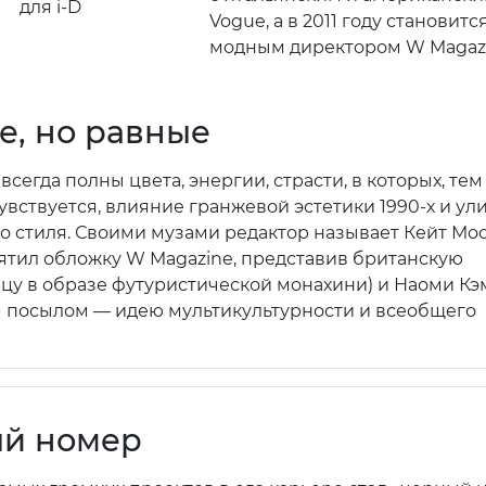
для i-D
Vogue, а в 2011 году становитс
модным директором W Magazi
е, но равные
всегда полны цвета, энергии, страсти, в которых, тем
увствуется, влияние гранжевой эстетики 1990-х и ул
о стиля. Своими музами редактор называет Кейт Мо
вятил обложку W Magazine, представив британскую
у в образе футуристической монахини) и Наоми Кэ
 посылом — идею мультикультурности и всеобщего
й номер