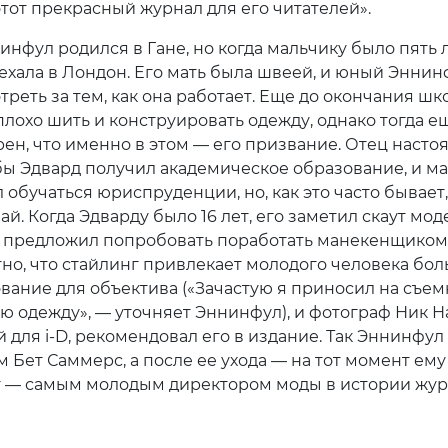
этот прекрасный журнал для его читателей».
нфул родился в Гане, но когда мальчику было пять л
ехала в Лондон. Его мать была швеей, и юный Эннин
реть за тем, как она работает. Еще до окончания шк
плохо шить и конструировать одежду, однако тогда е
рен, что именно в этом — его призвание. Отец насто
обы Эдвард получил академическое образование, и м
обучаться юриспруденции, но, как это часто бывает,
й. Когда Эдварду было 16 лет, его заметил скаут мо
и предложил попробовать поработать манекенщиком
тно, что стайлинг привлекает молодого человека бол
вание для объектива («Зачастую я приносил на съем
ю одежду», — уточняет Эннинфул), и фотограф Ник Н
для i-D, рекомендовал его в издание. Так Эннинфул 
м Бет Саммерс, а после ее ухода — на тот момент ем
ет — самым молодым директором моды в истории жур