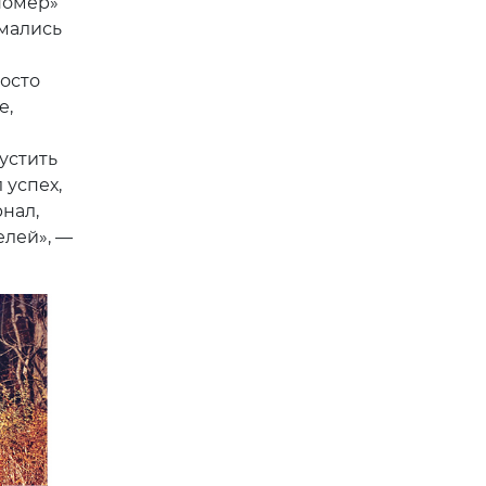
номер»
имались
росто
е,
устить
 успех,
нал,
елей», —
Next
л
зных рас