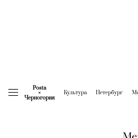
Posta
Культура
(current)
Петербург
(curre
М
×
Черногория
(current)
Men