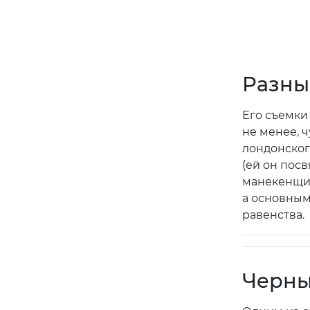
Разны
Его съемки 
не менее, ч
лондонског
(ей он пос
манекенщиц
а основным
равенства.
Черны