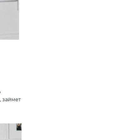
о
, займет