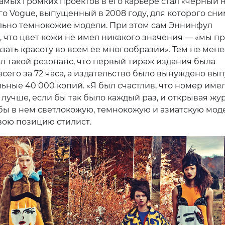
амых громких проектов в его карьере стал «черный 
го Vogue, выпущенный в 2008 году, для которого сн
ьно темнокожие модели. При этом сам Эннинфул
, что цвет кожи не имел никакого значения — «мы п
зать красоту во всем ее многообразии». Тем не мене
л такой резонанс, что первый тираж издания была
сего за 72 часа, а издательство было вынуждено вып
ьные 40 000 копий. «Я был счастлив, что номер имел
лучше, если бы так было каждый раз, и открывая жур
бы в нем светлокожую, темнокожую и азиатскую мод
вою позицию стилист.
vious
2 / 6
цию fashion-директора W Magazine, Эдвард Эннинфу
свою политику по привлечению представителей ра
к работе над изданием. Он организовывал съемки