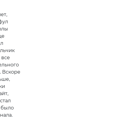
ет,
фул
олы
ще
ял
альчик
 все
дельного
. Вскоре
ьше,
ки
айт,
стал
у было
нала.