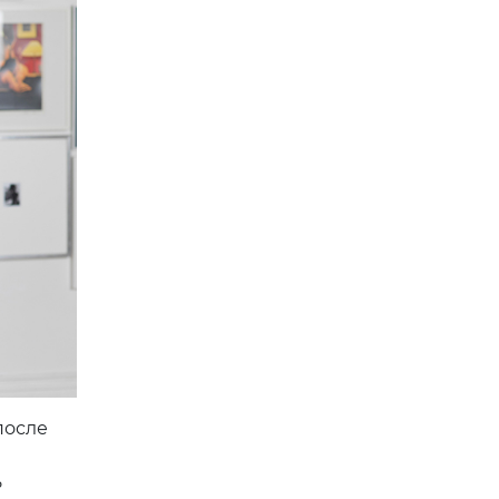
после
ь