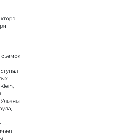
актора
тря
я
 съемок
ыступал
тых
Klein,
л
 Ульяны
фула,
е —
ичает
им