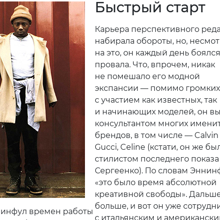
Быстрый старт
Карьера перспективного ред
набирала обороты, но, несмо
на это, он каждый день боялс
провала. Что, впрочем, никак
не помешало его модной
экспансии — помимо громких
с участием как известных, так
и начинающих моделей, он в
консультантом многих имени
брендов, в том числе — Calvin 
Gucci, Celine (кстати, он же бы
стилистом последнего показа
Сергеенко). По словам Эннин
«это было время абсолютной
креативной свободы». Дальш
больше, и вот он уже сотрудн
нинфул времен работы
с итальянским и американск