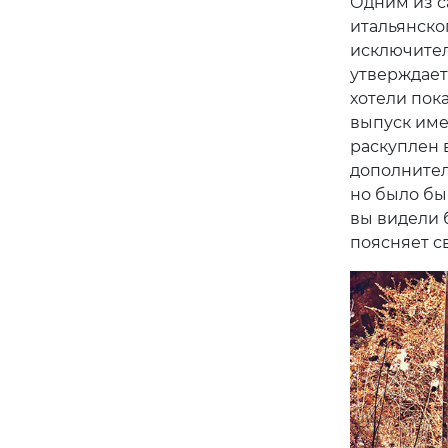
Одним из с
итальянско
исключител
утверждает
хотели пока
выпуск име
раскуплен в
дополнител
но было бы 
вы видели 
поясняет с
Pre
Заняв пози
продолжил 
и культур 