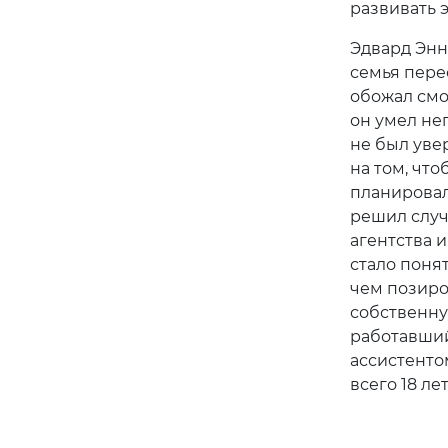
развивать 
Эдвард Энни
семья пере
обожал смот
он умел не
не был уве
на том, чт
планировал 
решил случа
агентства 
стало поня
чем позиро
собственну
работавший 
ассистенто
всего 18 л