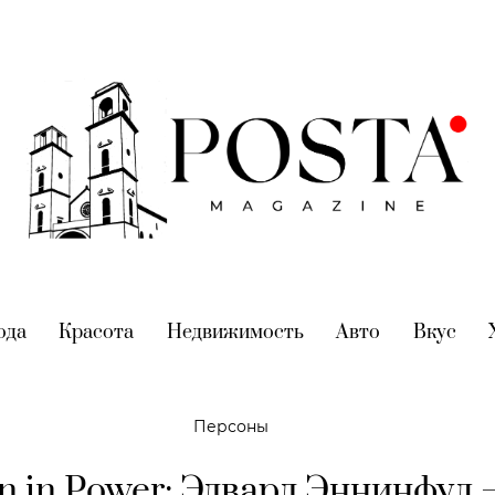
nt)
ода
(current)
Красота
(current)
Недвижимость
(current)
Авто
(current)
Вкус
(cur
Персоны
 in Power: Эдвард Эннинфул