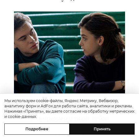
Культура
Мы используем cookie-файлы, Яндекс.Метрику, Вебвизор,
аналитику форм и AdFox для работы сайта, аналитики и рекламы.
«Чужой звонок»: смотрим тизер
Нажимая «Принять», вы даете согласие на обработку метрических
и cookie-данных.
мелодрамы о первой любви
с Алексеем Чадовым и Светланой
Подробнее
Принять
Ивановой