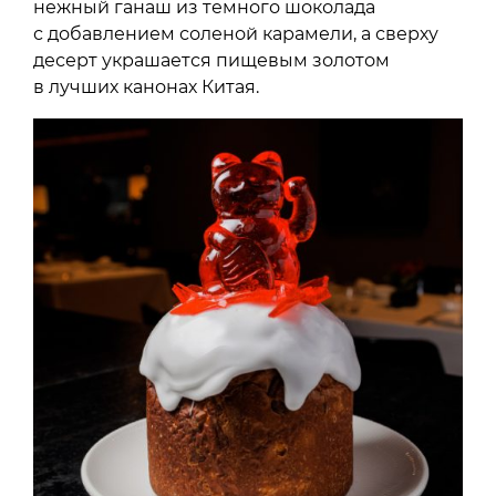
нежный ганаш из темного шоколада
с добавлением соленой карамели, а сверху
десерт украшается пищевым золотом
в лучших канонах Китая.