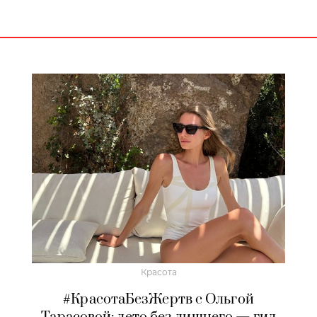
Красота
#КрасотаБезЖертв с Ольгой