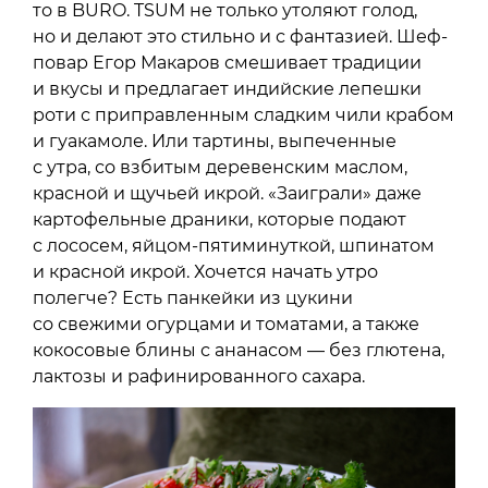
то в BURO. TSUM не только утоляют голод,
но и делают это стильно и с фантазией. Шеф-
повар Егор Макаров смешивает традиции
и вкусы и предлагает индийские лепешки
роти с приправленным сладким чили крабом
и гуакамоле. Или тартины, выпеченные
с утра, со взбитым деревенским маслом,
красной и щучьей икрой. «Заиграли» даже
картофельные драники, которые подают
с лососем, яйцом-пятиминуткой, шпинатом
и красной икрой. Хочется начать утро
полегче? Есть панкейки из цукини
со свежими огурцами и томатами, а также
кокосовые блины с ананасом — без глютена,
лактозы и рафинированного сахара.