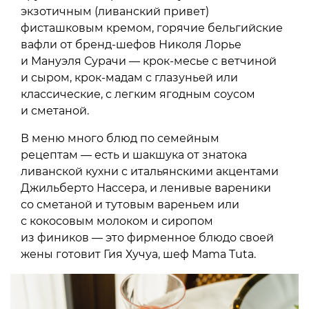
экзотичным (ливанский привет)
фисташковым кремом, горячие бельгийские
вафли от бренд-шефов Николя Лорье
и Мануэля Сурачи — крок-месье с ветчиной
и сыром, крок-мадам с глазуньей или
классические, с легким ягодным соусом
и сметаной.
В меню много блюд по семейным
рецептам — есть и шакшука от знатока
ливанской кухни с итальянскими акцентами
Джильберто Нассера, и ленивые вареники
со сметаной и тутовым вареньем или
с кокосовым молоком и сиропом
из фиников — это фирменное блюдо своей
жены готовит Гия Хучуа, шеф Mama Tuta.