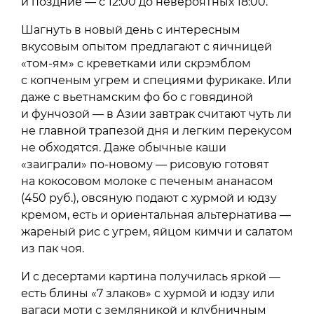
и поздние — с 12:00 до невероятных 18:00.
Шагнуть в новый день с интересным
вкусовым опытом предлагают с яичницей
«том-ям» с креветками или скрэмблом
с копченым угрем и специями фурикаке. Или
даже с вьетнамским фо бо с говядиной
и фунчозой — в Азии завтрак считают чуть ли
не главной трапезой дня и легким перекусом
не обходятся. Даже обычные каши
«заиграли» по-новому — рисовую готовят
на кокосовом молоке с печеным ананасом
(450 руб.), овсяную подают с хурмой и юдзу
кремом, есть и ориентальная альтернатива —
жареный рис с угрем, яйцом кимчи и салатом
из пак чоя.
И с десертами картина получилась яркой —
есть блины «7 злаков» с хурмой и юдзу или
вагаси моти с земляникой и клубничным