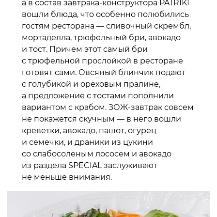
а в состав завтрака-конструктора PATRIKI
вошли блюда, что особенно полюбились
гостям ресторана — сливочный скрембл,
мортаделла, трюфельный бри, авокадо
и тост. Причем этот самый бри
с трюфельной прослойкой в ресторане
готовят сами. Овсяный блинчик подают
с голубикой и ореховым пралине,
а предложение с тостами пополнили
вариантом с крабом. ЗОЖ-завтрак совсем
не покажется скучным — в него вошли
креветки, авокадо, пашот, огурец
и семечки, и драники из цукини
со слабосоленым лососем и авокадо
из раздела SPECIAL заслуживают
не меньше внимания.