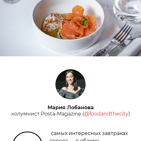
Мария Лобанова
колумнист Posta-Magazine (
@foodandthecity
)
самых интересных завтраках
города — в обзоре