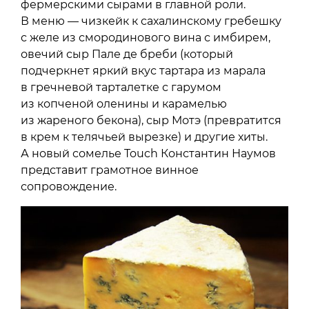
фермерскими сырами в главной роли.
В меню — чизкейк к сахалинскому гребешку
с желе из смородинового вина с имбирем,
овечий сыр Пале де бреби (который
подчеркнет яркий вкус тартара из марала
в гречневой тарталетке с гарумом
из копченой оленины и карамелью
из жареного бекона), сыр Мотэ (превратится
в крем к телячьей вырезке) и другие хиты.
А новый сомелье Touch Константин Наумов
представит грамотное винное
сопровождение.