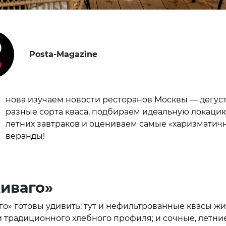
Posta-Magazine
нова изучаем новости ресторанов Москвы — дегус
разные сорта кваса, подбираем идеальную локаци
летних завтраков и оцениваем самые «харизматич
веранды!
Живаго»
аго» готовы удивить: тут и нефильтрованные квасы ж
 традиционного хлебного профиля; и сочные, летни