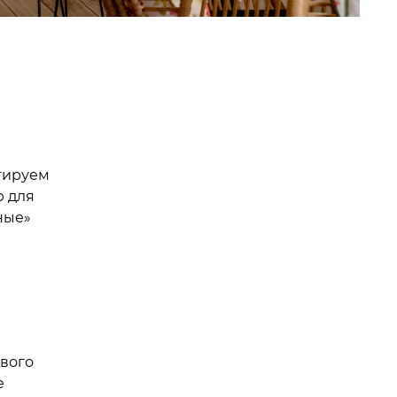
тируем
ю для
ные»
ивого
е