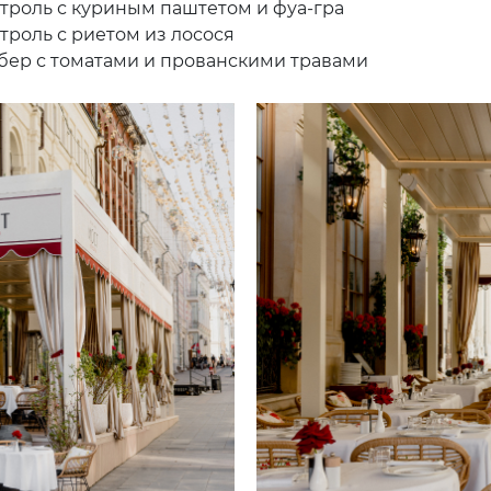
роль с куриным паштетом и фуа-гра
роль с риетом из лосося
ер с томатами и прованскими травами