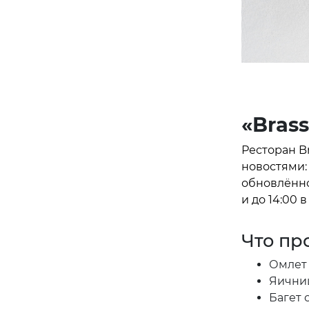
«Bras
Ресторан Br
новостями:
обновлённо
и до 14:00 
Что пр
Омлет
Яични
Багет 