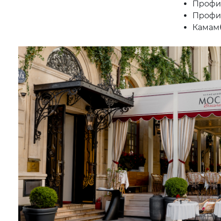
Профит
Профит
Камамб