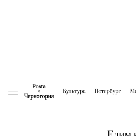
Posta
Культура
(current)
Петербург
(curre
М
×
Черногория
(current)
Едим н