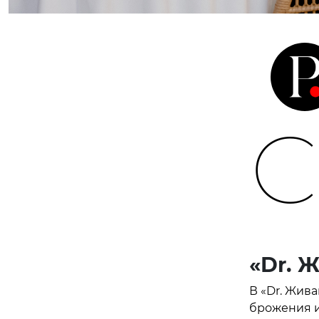
С
«Dr. 
В «Dr. Жив
брожения и