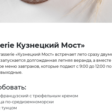
serie Кузнецкий Мост»
asserie «Кузнецкий Мост» встречает лето сразу двум
 запускается долгожданная летняя веранда, а вместе
е меню завтраков, которые подают с 9:00 до 12:00 п
в выходные.
обовать:
 французский с трюфельным кремом
ца по-средиземноморски
с тунцом