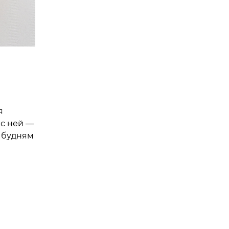
я
 с ней —
о будням