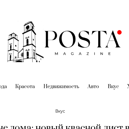
nt)
ода
(current)
Красота
(current)
Недвижимость
(current)
Авто
(current)
Вкус
(cur
Вкус
е дома: новый квасной лист в