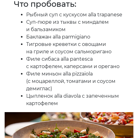
Что пробовать:
Рыбный суп с кускусом alla trapanese
Суп-пюре из тыквы с миндалем
и бальзамиком
Баклажан alla parmigiano
Тигровые креветки с овощами
на гриле и соусом сальморигано
Филе сибаса alla pantesca
с картофелем, каперсами и орегано
Филе миньон alla pizzaiola
(с моцареллой, томатами и соусом
демиглас)
Цыпленок alla diavola с запеченным
картофелем