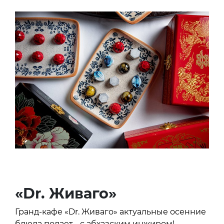
«Dr. Живаго»
Гранд-кафе «Dr. Живаго» актуальные осенние
блюда подает… с абхазским инжиром!