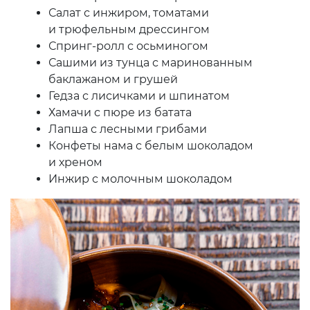
Салат с инжиром, томатами
и трюфельным дрессингом
Спринг-ролл с осьминогом
Сашими из тунца с маринованным
баклажаном и грушей
Гедза с лисичками и шпинатом
Хамачи с пюре из батата
Лапша с лесными грибами
Конфеты нама с белым шоколадом
и хреном
Инжир с молочным шоколадом