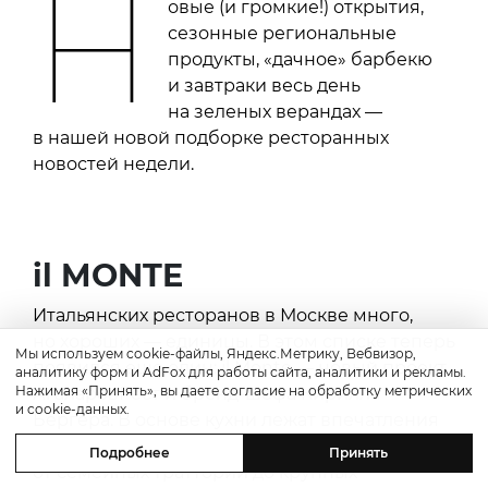
Н
овые (и громкие!) открытия,
сезонные региональные
продукты, «дачное» барбекю
и завтраки весь день
на зеленых верандах —
в нашей новой подборке ресторанных
новостей недели.
il MONTE
Итальянских ресторанов в Москве много,
но хороших — единицы. В этом списке теперь
Мы используем cookie-файлы, Яндекс.Метрику, Вебвизор,
появился еще один: il Monte — новый проект
аналитику форм и AdFox для работы сайта, аналитики и рекламы.
Нажимая «Принять», вы даете согласие на обработку метрических
АгаларовРест и бренд-шефа Кирилла
и cookie-данных.
Бергера. В основе кухни лежат впечатления
от поездок команды по регионам Италии —
Подробнее
Принять
от семейных тратторий до крупных