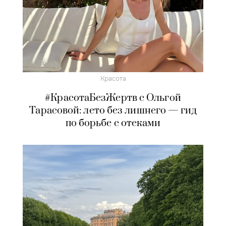
Красота
#КрасотаБезЖертв с Ольгой
Тарасовой: лето без лишнего — гид
по борьбе с отеками