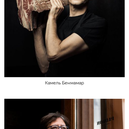
Камель Бенмамар