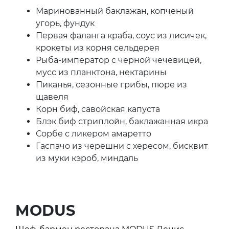
Маринованный баклажан, копченый
угорь, фундук
Первая фаланга краба, соус из лисичек,
крокеты из корня сельдерея
Рыба-император с черной чечевицей,
мусс из планктона, нектарины
Пиканья, сезонные грибы, пюре из
щавеля
Корн биф, савойская капуста
Блэк биф стриплойн, баклажанная икра
Сорбе с ликером амаретто
Гаспачо из черешни с хересом, бисквит
из муки кэроб, миндаль
MODUS