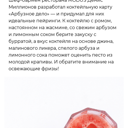
Шеф-бармен ресторана MODUS Денис
Миллионов разработал коктейльную карту
«Арбузное дело» — и придумал для них
идеальные пейринги. К коктейлю с ромом,
настоянном на жасмине, со свежим арбузом
и лимонным соком берите закуску с
бурратой, а вкус коктейля на основе джина,
малинового ликера, спелого арбуза и
лимонного сока поможет оценить песто из
молодой крапивы. И обратите внимание на
освежающие фризы!