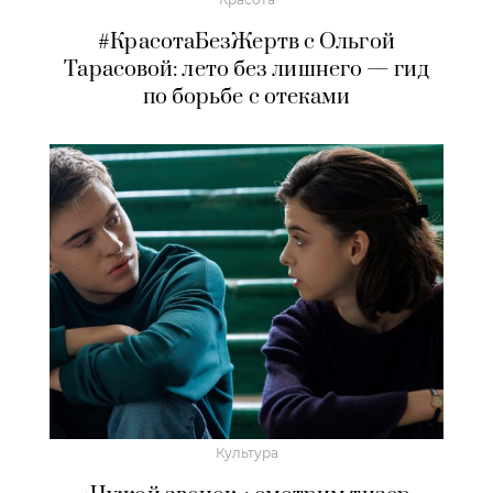
#КрасотаБезЖертв с Ольгой
Тарасовой: лето без лишнего — гид
по борьбе с отеками
Культура