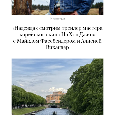
Культура
«Надежда»: смотрим трейлер мастера
корейского кино На Хон Джина
с Майклом Фассбендером и Алисией
Викандер