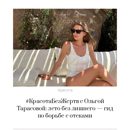
Красота
#КрасотаБезЖертв с Ольгой
Тарасовой: лето без лишнего — гид
по борьбе с отеками