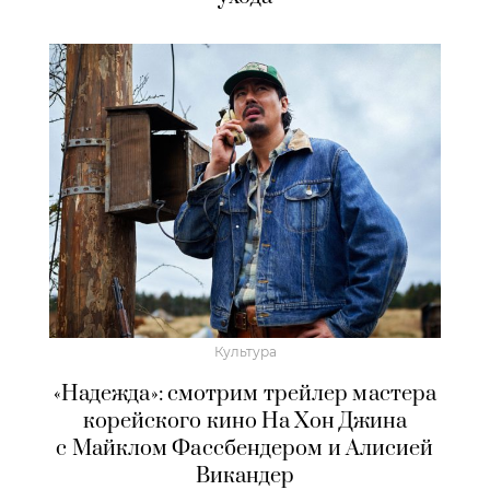
Культура
«Надежда»: смотрим трейлер мастера
корейского кино На Хон Джина
с Майклом Фассбендером и Алисией
Викандер