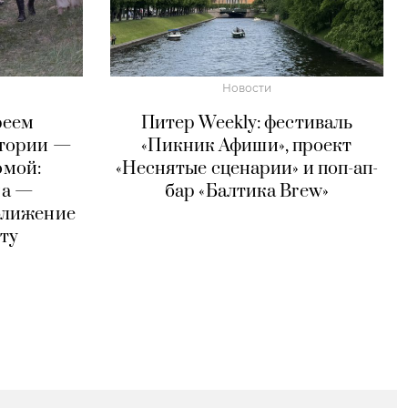
Новости
реем
Питер Weekly: фестиваль
стории —
«Пикник Афиши», проект
омой:
«Неснятые сценарии» и поп-ап-
на —
бар «Балтика Brew»
ближение
ту