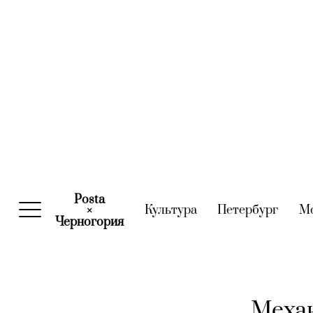
Posta
Культура
(current)
Петербург
(curre
М
×
Черногория
(current)
Механ