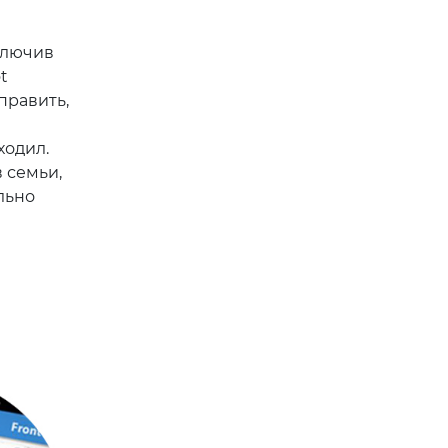
ключив
t
править,
ходил.
 семьи,
льно