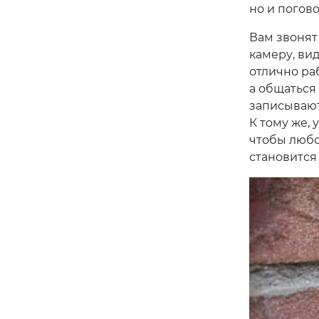
но и погово
Вам звонят
камеру, вид
отлично ра
а общаться
записываютс
К тому же, 
чтобы любо
становится