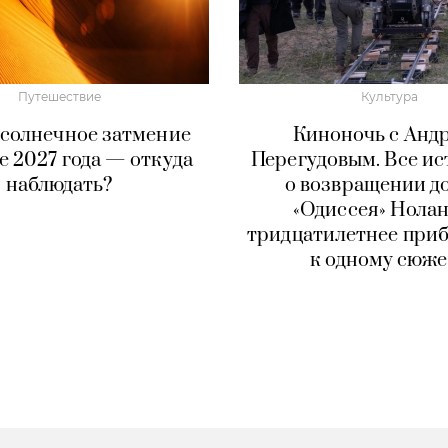
Путешествие
Культура
 солнечное затмение
Киноночь с Анд
те 2027 года — откуда
Перегудовым. Все и
наблюдать?
о возвращении д
«Одиссея» Нола
тридцатилетнее при
к одному сюже