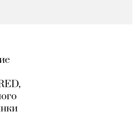
ие
RED,
ного
инки