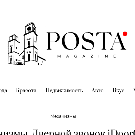
nt)
ода
(current)
Красота
(current)
Недвижимость
(current)
Авто
(current)
Вкус
(cur
Механизмы
измы. Дверной звонок iDoo