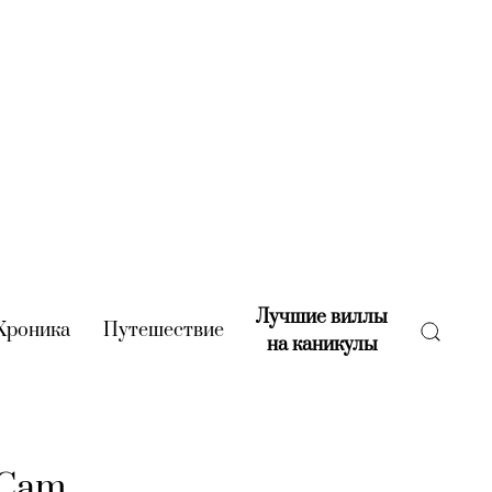
Лучшие виллы
rent)
Хроника
(current)
Путешествие
(current)
на каникулы
(current)
rCam