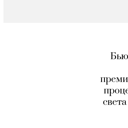
Бью
преми
проц
света