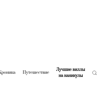
Лучшие виллы
rent)
Хроника
(current)
Путешествие
(current)
на каникулы
(current)