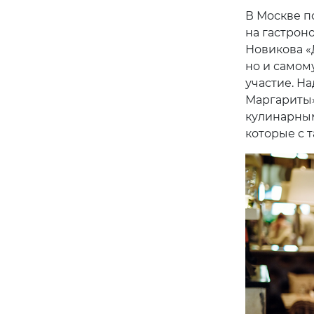
В Москве п
на гастрон
Новикова «
но и самом
участие. Н
Маргариты»
кулинарным
которые с т