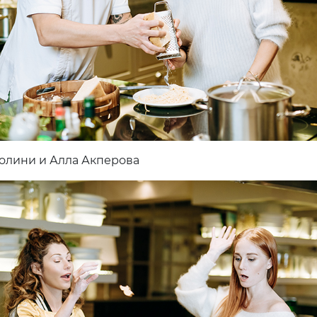
олини и Алла Акперова