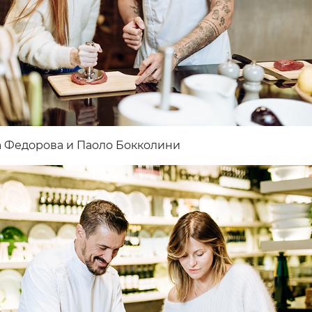
 Федорова и Паоло Бокколини