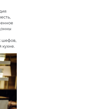
дия
есть,
венное
«Донны
 шефов,
 кухне.