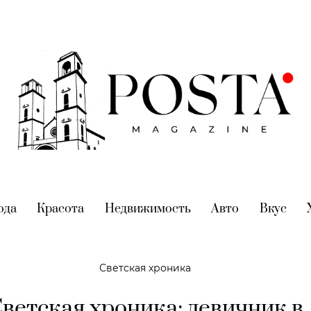
nt)
ода
(current)
Красота
(current)
Недвижимость
(current)
Авто
(current)
Вкус
(cur
Светская хроника
ветская хроника: девичник в