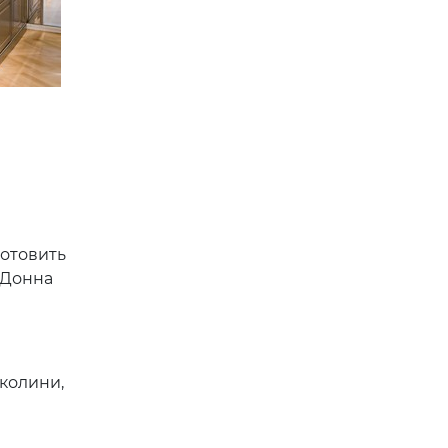
готовить
«Донна
колини,