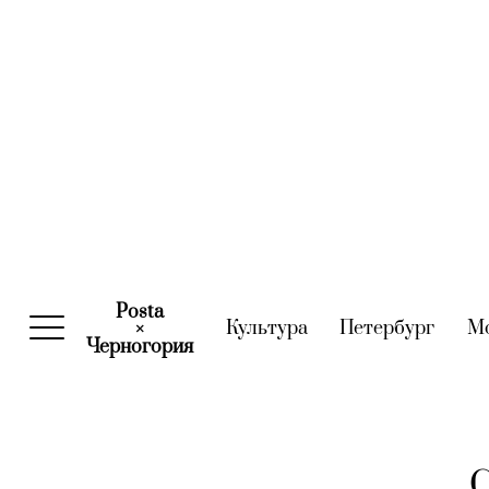
Posta
Культура
(current)
Петербург
(curre
М
×
Черногория
(current)
С