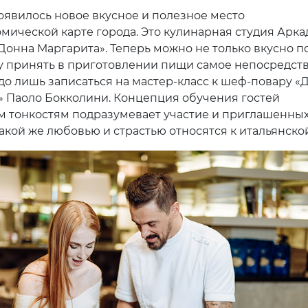
оявилось новое вкусное и полезное место
омической карте города. Это кулинарная студия Арка
Донна Маргарита». Теперь можно не только вкусно по
у принять в приготовлении пищи самое непосредст
адо лишь записаться на мастер-класс к шеф-повару 
 Паоло Бокколини. Концепция обучения гостей
 тонкостям подразумевает участие и приглашенных
акой же любовью и страстью относятся к итальянской