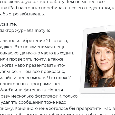
 несколько усложняет работу. Тем не менее, все
ва iPad настолько перебивают все его недостатки, ч
х быстро забываешь.
ускайте,
актор журнала InStyle:
альное изобретение 21-го века,
гаджет. Это незаменимая вещь
овках, когда нужно часто выходить
или проверять почту, а также
, когда надо презентовать что-
уальное. В нем все прекрасно,
изайн и невесомость. Что плохо?
полнительных программ, нет,
Word’а или фотошопа. Нельзя
сразу несколько фотографий, только
И удалять сообщения тоже надо
дному. Конечно, очень хотелось бы превратить iPad 
омпактный персональный компьютер, он обязан стать