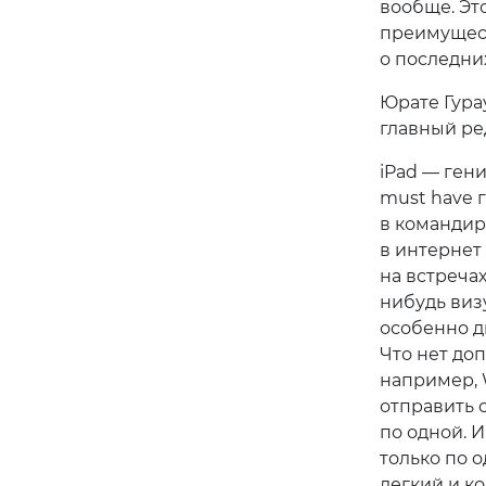
вообще. Это
преимущест
о последни
Юрате Гура
главный ред
iPad — гени
must have 
в командир
в интернет 
на встречах
нибудь виз
особенно д
Что нет до
например, 
отправить 
по одной. 
только по о
легкий и к