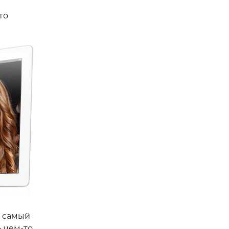
то
в самый
 чем-то