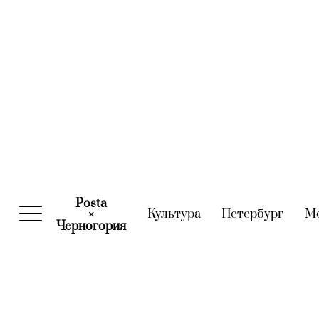
Posta
Культура
(current)
Петербург
(curre
М
×
Черногория
(current)