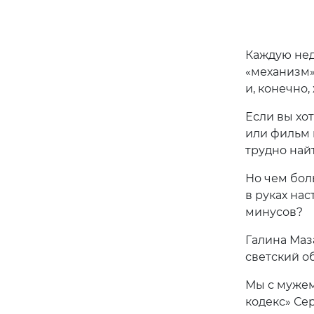
Каждую нед
«механизм»
и, конечно,
Если вы хо
или фильм 
трудно найт
Но чем бол
в руках на
минусов?
Галина Маз
светский о
Мы с мужем
кодекс» Сер