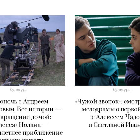
Культура
Культура
оночь с Андреем
«Чужой звонок»: смот
овым. Все истории —
мелодрамы о перво
звращении домой:
с Алексеем Чад
иссея» Нолана —
и Светланой Ива
илетнее приближение