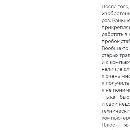
После того,
изобретени
раз. Раньше
прикреплял
работать в
пробок стаб
Вообще-то 
старых тра
и с компьют
наличие дл
я очень мн
я получила 
я не поним
«тыка», быс
и свои нед
технически
компьютере
Плюс — тяж