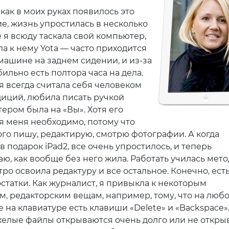
 как в моих руках появилось это
е, жизнь упростилась в несколько
 я всюду таскала свой компьютер,
а к нему Yota — часто приходится
 машине на заднем сидении, и из-за
ильно есть полтора часа на дела.
я всегда считала себя человеком
диций, любила писать ручкой
ером была на «Вы». Хотя его
я меня необходимо, потому что
ого пишу, редактирую, смотрю фотографии. А когда
в подарок iPad2, все очень упростилось, и теперь
аю, как вообще без него жила. Работать училась мет
тро освоила редактуру и все остальное. Конечно, есть
остатки. Как журналист, я привыкла к некоторым
м, редакторским вещам, например, тому, что на люб
 на клавиатуре есть клавиши «Delete» и «Backspace»
елые файлы открываются очень долго или не откры