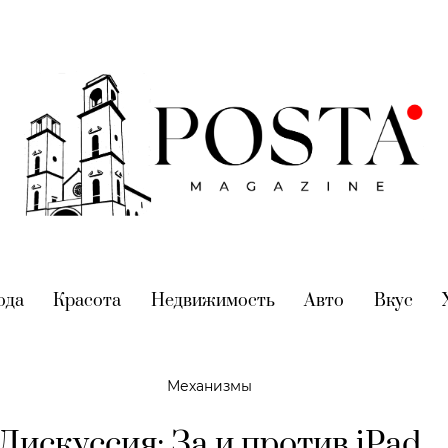
nt)
ода
(current)
Красота
(current)
Недвижимость
(current)
Авто
(current)
Вкус
(cur
Механизмы
Дискуссия: За и против iPad