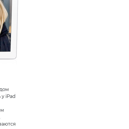
одом
 у iPad
ом
.
ваются