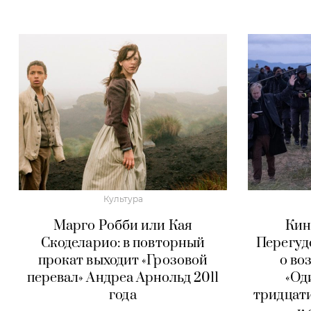
Культура
Марго Робби или Кая
Кин
Скоделарио: в повторный
Перегуд
прокат выходит «Грозовой
о во
перевал» Андреа Арнольд 2011
«Од
года
тридцат