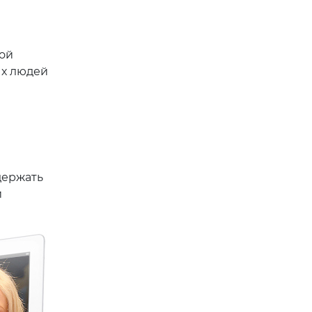
ой
ых людей
держать
и