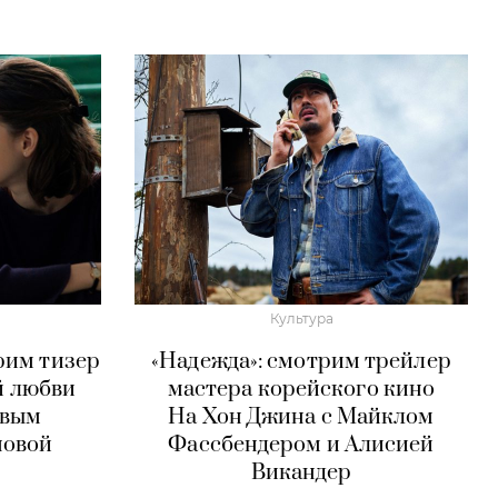
Культура
рим тизер
«Надежда»: смотрим трейлер
й любви
мастера корейского кино
овым
На Хон Джина с Майклом
новой
Фассбендером и Алисией
Викандер