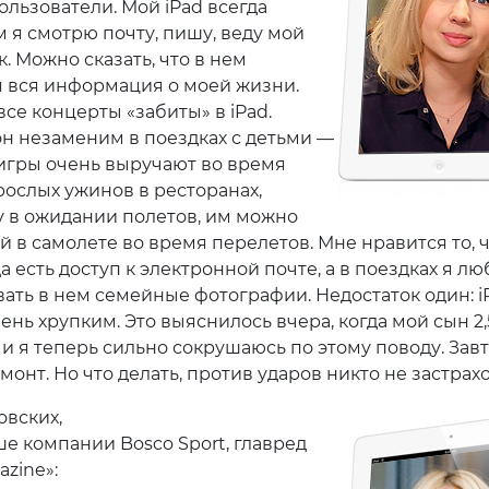
ользователи. Мой iPad всегда
м я смотрю почту, пишу, веду мой
. Можно сказать, что в нем
 вся информация о моей жизни.
все концерты «забиты» в iPad.
н незаменим в поездках с детьми —
игры очень выручают во время
рослых ужинов в ресторанах,
у в ожидании полетов, им можно
й в самолете во время перелетов. Мне нравится то, 
да есть доступ к электронной почте, а в поездках я л
ать в нем семейные фотографии. Недостаток один: i
ень хрупким. Это выяснилось вчера, когда мой сын 2,
 и я теперь сильно сокрушаюсь по этому поводу. Зав
монт. Но что делать, против ударов никто не застрахо
вских,
ше компании Bosco Sport, главред
zine»: