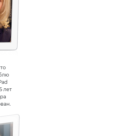
что
юблю
Pad
5 лет
тра
ван.