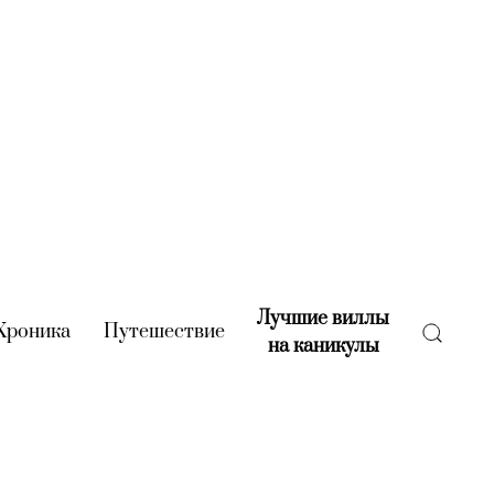
Лучшие виллы
rent)
Хроника
(current)
Путешествие
(current)
на каникулы
(current)