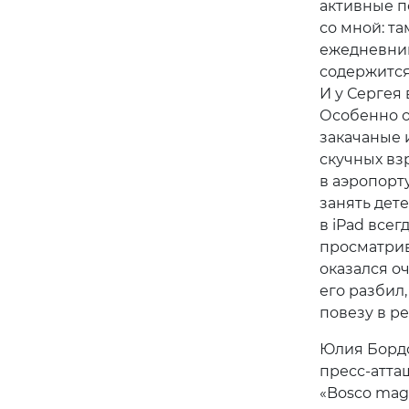
активные п
со мной: та
ежедневник
содержится
И у Сергея 
Особенно о
закачаные 
скучных вз
в аэропорт
занять дете
в iPad всег
просматрив
оказался оч
его разбил,
повезу в ре
Юлия Бордо
пресс-атта
«Bosco maga