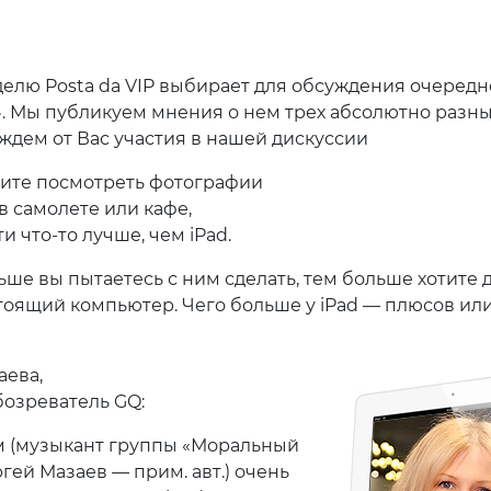
елю Posta da VIP выбирает для обсуждения очередн
. Мы публикуем мнения о нем трех абсолютно разн
 ждем от Вас участия в нашей дискуссии
тите посмотреть фотографии
в самолете или кафе,
и что-то лучше, чем iPad.
ьше вы пытаетесь с ним сделать, тем больше хотите 
стоящий компьютер. Чего больше у iPad — плюсов ил
аева,
бозреватель GQ:
 (музыкант группы «Моральный
гей Мазаев — прим. авт.) очень