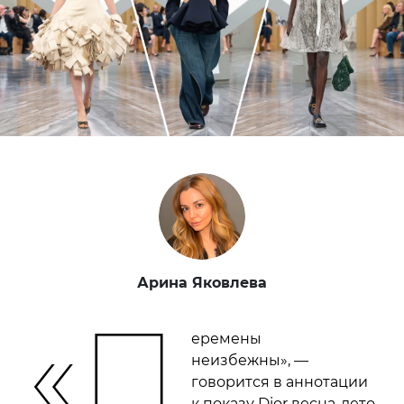
Арина Яковлева
«П
еремены
неизбежны», —
говорится в аннотации
к показу Dior весна-лето