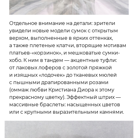
Отдельное внимание на детали: зрители
увидели новые модели сумок с открытым
верхом, выполненные в ярких оттенках,
а также плетеные клатчи, вторящие мотивам
платьев-«корзинок», и мешковатые сумки-
хобо. К ним в тандем — акцентные туфли:
от лаковых лоферов с золотой пряжкой
и изящных «лодочек» до тканевых мюлей
с пышными драпированными розами
(оммаж любви Кристиана Диора к этому
прекрасному цветку). Эффектный штрих —
массивные браслеты: насыщенных цветов
или с крупными выразительными камнями.