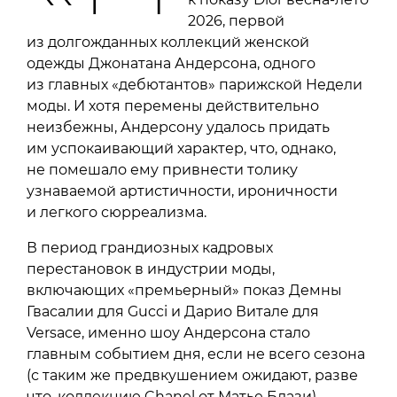
2026, первой
из долгожданных коллекций женской
одежды Джонатана Андерсона, одного
из главных «дебютантов» парижской Недели
моды. И хотя перемены действительно
неизбежны, Андерсону удалось придать
им успокаивающий характер, что, однако,
не помешало ему привнести толику
узнаваемой артистичности, ироничности
и легкого сюрреализма.
В период грандиозных кадровых
перестановок в индустрии моды,
включающих «премьерный» показ Демны
Гвасалии для Gucci и Дарио Витале для
Versace, именно шоу Андерсона стало
главным событием дня, если не всего сезона
(с таким же предвкушением ожидают, разве
что, коллекцию Chanel от Матье Блази).