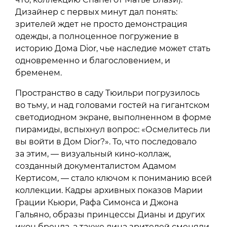
Дизайнер с первых минут дал понять:
зрителей ждет не просто демонстрация
одежды, а полноценное погружение в
историю Дома Dior, чье наследие может стать
одновременно и благословением, и
бременем.
Пространство в саду Тюильри погрузилось
во тьму, и над головами гостей на гигантском
светодиодном экране, выполненном в форме
пирамиды, вспыхнул вопрос: «Осмелитесь ли
вы войти в Дом Dior?». То, что последовало
за этим, — визуальный кино-коллаж,
созданный документалистом Адамом
Кертисом, — стало ключом к пониманию всей
коллекции. Кадры архивных показов Марии
Грации Кьюри, Рафа Симонса и Джона
Гальяно, образы принцессы Дианы и других
икон бренда, а также лица зрителей сменяли