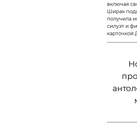
включая сво
Ширак пода
получила им
силуэт и ф
карточкой 
Н
про
антол