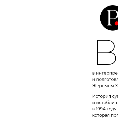
в интерпре
и подготов
Жеромом Ха
История су
и истеблиш
в 1994 году
которая по