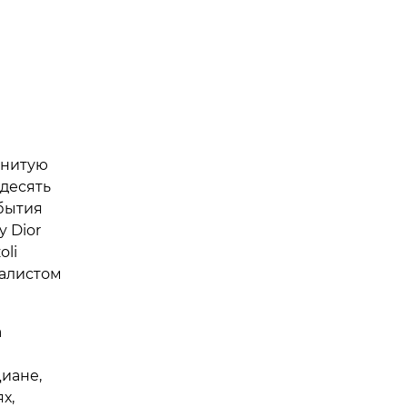
енитую
 десять
обытия
y Dior
oli
налистом
а
Диане,
х,