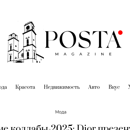
nt)
ода
(current)
Красота
(current)
Недвижимость
(current)
Авто
(current)
Вкус
(cur
Мода
е коллабы-2025: Dior презен