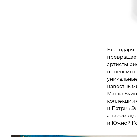
Благодаря 
превращает
артисты ри
переосмысл
уникальные
известными
Марка Куин
коллекции 
и Патрик Э
а также ху
и Южной Ко