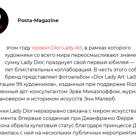
Posta-Magazine
В
этом году
проект Dior Lady Art
, в рамках которого
художники со всего мира переосмысливают знам
сумку Lady Dior, празднует свой первый юбилей —
лет блистательных коллабораций. В честь этого с
бренд представляет фотоальбом «Dior Lady Art: Lad
тации 99 художников», изданный при поддержке Rizz
ленный арт-консультантом Эрве Микаэлоффом, жур
новером и историком искусств Энн Малерб.
мки Lady Dior неразрывно связана с миром искусств
мента. Впервые созданная при Джанфранко Ферре
, она обрела культовый статус благодаря принцессе 
явилась с ней на нескольких публичных мероприятия