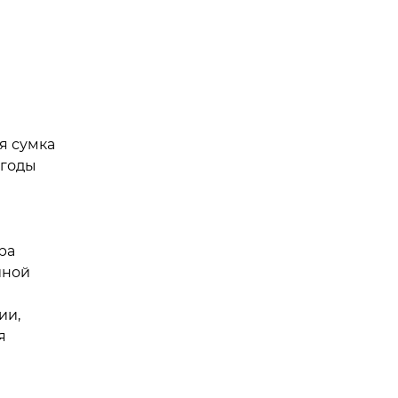
я сумка
 годы
ра
йной
ии,
я