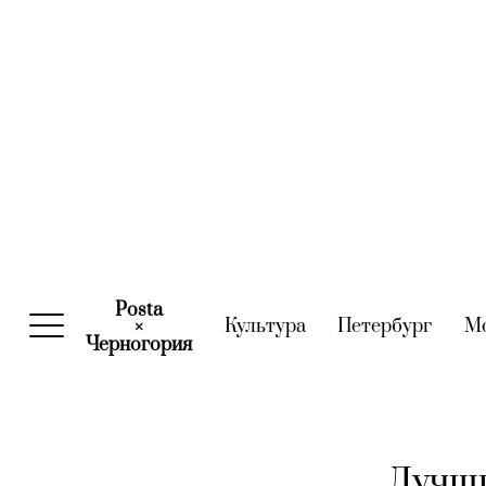
Posta
Культура
(current)
Петербург
(curre
М
×
Черногория
(current)
Лучши