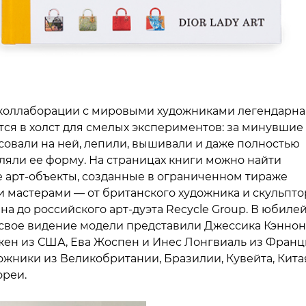
коллаборации с мировыми художниками легендарна
ся в холст для смелых экспериментов: за минувшие
совали на ней, лепили, вышивали и даже полностью
яли ее форму. На страницах книги можно найти
 арт-объекты, созданные в ограниченном тираже
 мастерами — от британского художника и скульпто
на до российского арт-дуэта Recycle Group. В юбиле
свое видение модели представили Джессика Кэннон
жен из США, Ева Жоспен и Инес Лонгвиаль из Франц
дожники из Великобритании, Бразилии, Кувейта, Кита
реи.