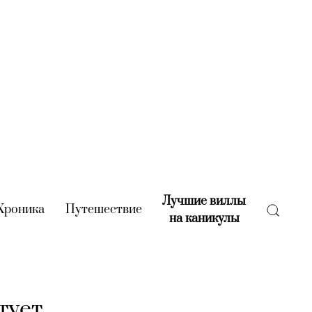
Лучшие виллы
rent)
Хроника
(current)
Путешествие
(current)
на каникулы
(current)
тует