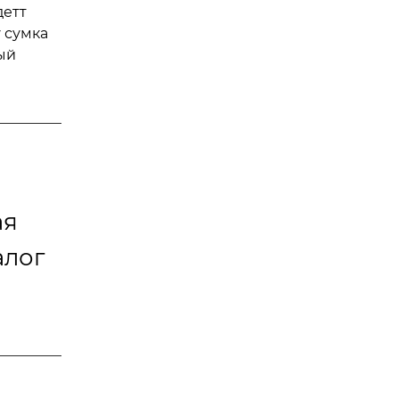
детт
 сумка
ый
ая
алог