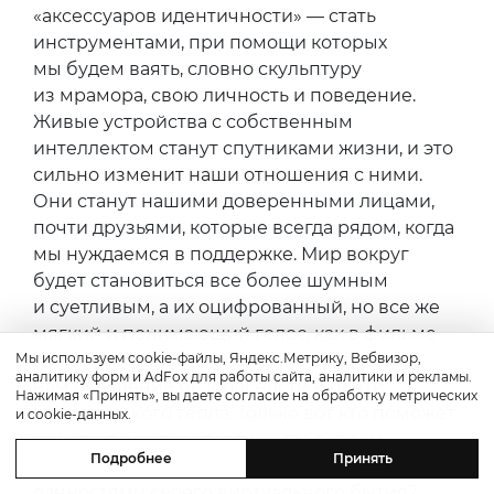
«аксессуаров идентичности» — стать
инструментами, при помощи которых
мы будем ваять, словно скульптуру
из мрамора, свою личность и поведение.
Живые устройства с собственным
интеллектом станут спутниками жизни, и это
сильно изменит наши отношения с ними.
Они станут нашими доверенными лицами,
почти друзьями, которые всегда рядом, когда
мы нуждаемся в поддержке. Мир вокруг
будет становиться все более шумным
и суетливым, а их оцифрованный, но все же
мягкий и понимающий голос, как в фильме
Мы используем cookie-файлы, Яндекс.Метрику, Вебвизор,
«Она» (Her), будет неизменно возвращать
аналитику форм и AdFox для работы сайта, аналитики и рекламы.
нам ощущение безопасности и почти
Нажимая «Принять», вы даете согласие на обработку метрических
человеческого тепла. Только вот кто поможет
и cookie-данных.
роботу-психотерапевту, когда тот сам
Подробнее
Принять
столкнется с экзистенциальными
данностями своего виртуального бытия?