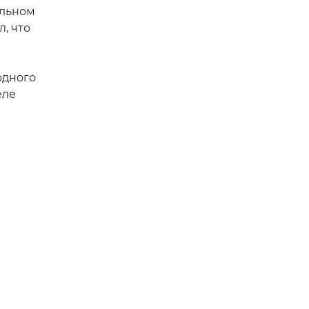
альном
, что
одного
еле