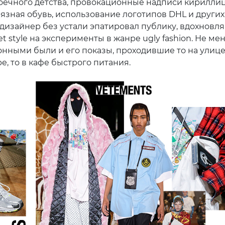
оечного детства, провокационные надписи кириллиц
рязная обувь, использование логотипов DHL и других
дизайнер без устали эпатировал публику, вдохновля
et style на эксперименты в жанре ugly fashion. Не ме
нными были и его показы, проходившие то на улице
ре, то в кафе быстрого питания.