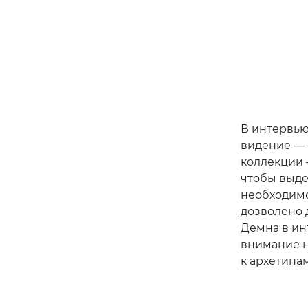
В интервью 
видение — 
коллекции 
чтобы выде
необходимо
дозволено 
Демна в ин
внимание на
к архетипам