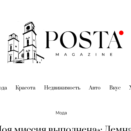
nt)
ода
(current)
Красота
(current)
Недвижимость
(current)
Авто
(current)
Вкус
(cur
Мода
оя миссия выполнена»: Демн