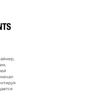
зайнер,
ии,
ией
тмечал
ентируя
щается