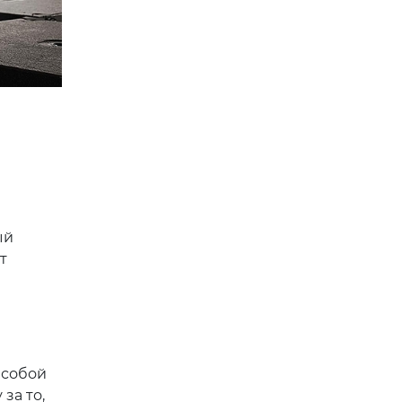
ый
т
 собой
за то,