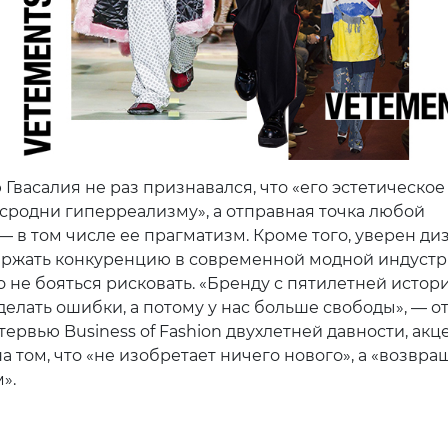
Гвасалия не раз признавался, что «его эстетическое
сродни гиперреализму», а отправная точка любой
— в том числе ее прагматизм. Кроме того, уверен ди
ржать конкуренцию в современной модной индустр
 не бояться рисковать. «Бренду с пятилетней истор
делать ошибки, а потому у нас больше свободы», — о
тервью Business of Fashion двухлетней давности, акц
 том, что «не изобретает ничего нового», а «возвра
».