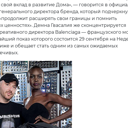
с свой вклад в развитие Дома», — говорится в офици
генерального директора бренда, который подчеркнул
«продолжит расширять свои границы и помнить
х ценностях». Демна Гвасалия же сконцентрируется
креативного директора Balenciaga — французского м
айший показ которого состоится 29 сентября на Нед
иже и обещает стать одним из самых ожидаемых
ечивых.