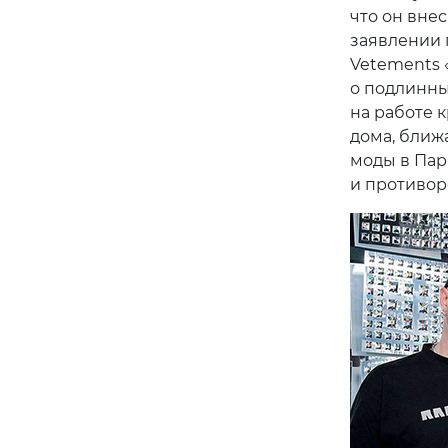
что он вне
заявлении 
Vetements 
о подлинны
на работе 
дома, ближ
моды в Пар
и противор