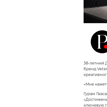
38-летний 
бренд Vete
креативног
«Мне кажет
Гурам Гвас
«Достижени
ключевую г