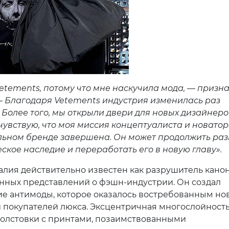
Vetements, потому что мне наскучила мода, — призн
— Благодаря Vetements индустрия изменилась раз
. Более того, мы открыли двери для новых дизайнеро
 чувствую, что моя миссия концептуалиста и новатор
ьном бренде завершена. Он может продолжить раз
еское наследие и переработать его в новую главу».
алия действительно известен как разрушитель кано
нных представлений о фэшн-индустрии. Он создал
е антимоды, которое оказалось востребованным но
 покупателей люкса. Эксцентричная многослойность
олстовки с принтами, позаимствованными