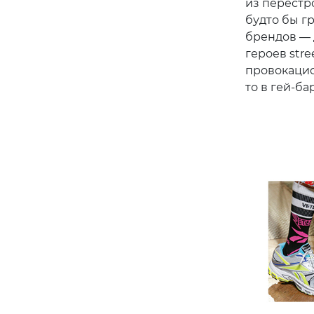
из перестр
будто бы г
брендов — 
героев stre
провокацио
то в гей-ба