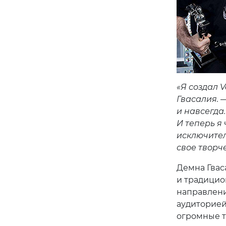
«Я создал 
Гвасалия. 
и навсегда
И теперь я
исключител
свое творч
Демна Гвас
и традицио
направлени
аудиторией
огромные т