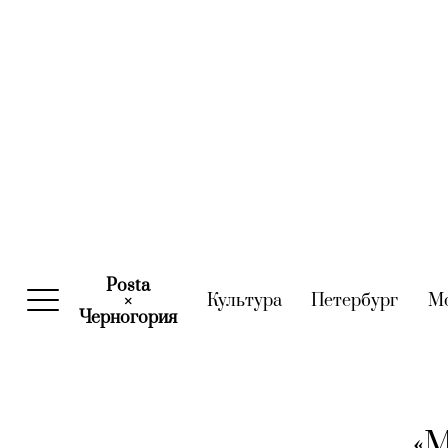
Posta
Культура
(current)
Петербург
(curre
М
×
Черногория
(current)
«М