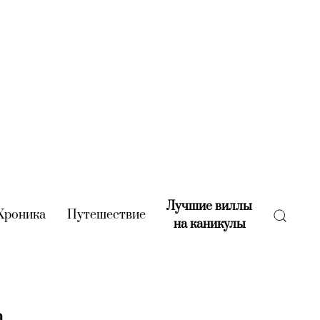
Лучшие виллы
rent)
Хроника
(current)
Путешествие
(current)
на каникулы
(current)
а