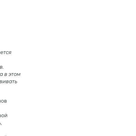
ается
в.
а в этом
вивать
нов
вой
,