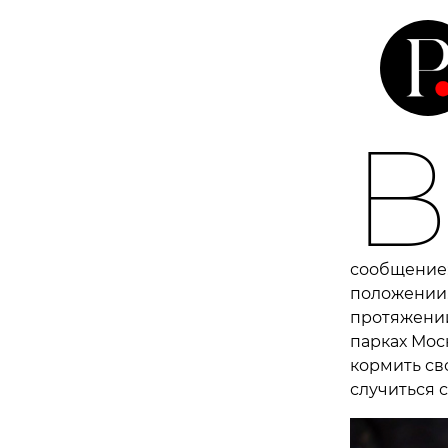
сообщение:
положении.
протяжении
парках Моск
кормить сво
случиться с