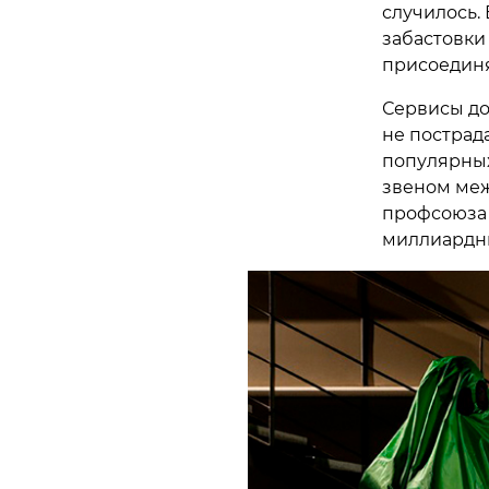
случилось.
забастовки
присоединя
Сервисы до
не пострад
популярных
звеном меж
профсоюза 
миллиардны