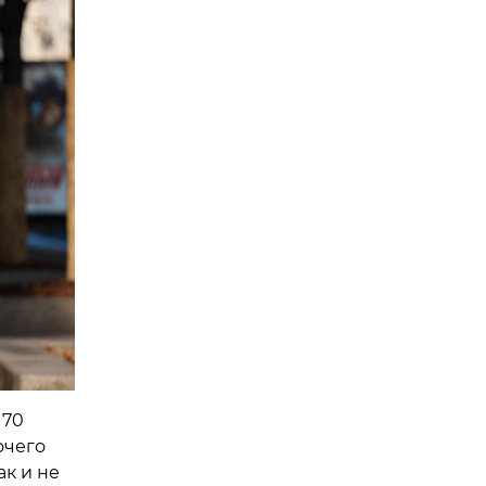
 70
очего
ак и не