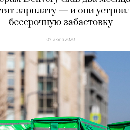
тят зарплату — и они устрои
бессрочную забастовку
07 июля 2020