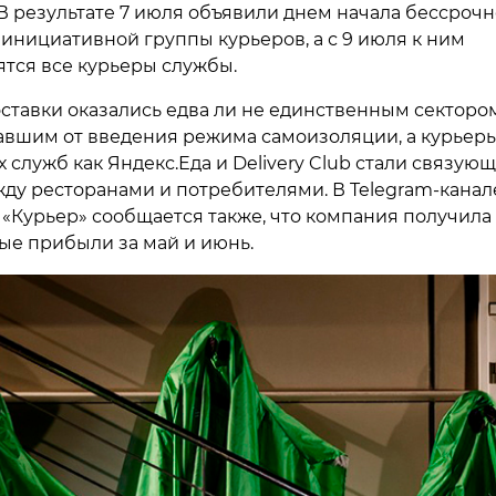
 В результате 7 июля объявили днем начала бессроч
 инициативной группы курьеров, а с 9 июля к ним
тся все курьеры службы.
ставки оказались едва ли не единственным сектором
авшим от введения режима самоизоляции, а курьеры
 служб как Яндекс.Еда и Delivery Club стали связую
ду ресторанами и потребителями. В Telegram-канал
«Курьер» сообщается также, что компания получила
е прибыли за май и июнь.