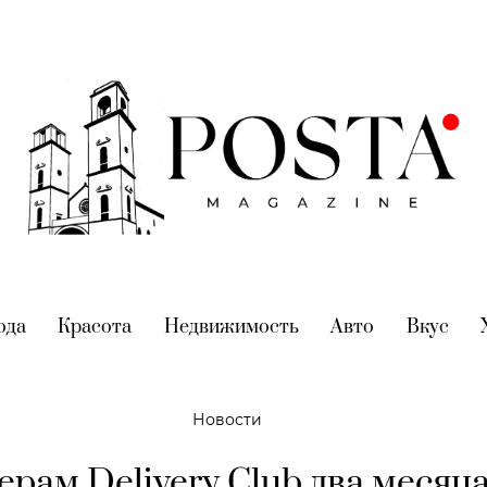
nt)
ода
(current)
Красота
(current)
Недвижимость
(current)
Авто
(current)
Вкус
(cur
Новости
ерам Delivery Club два месяца