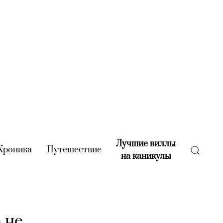
Лучшие виллы
rent)
Хроника
(current)
Путешествие
(current)
на каникулы
(current)
 не