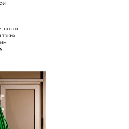
ной
, почти
 таких
щим
е