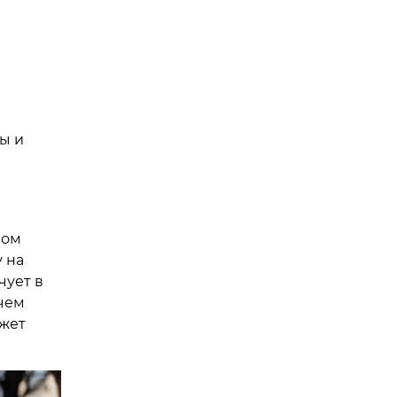
ы и
ном
 на
чует в
ечем
ожет