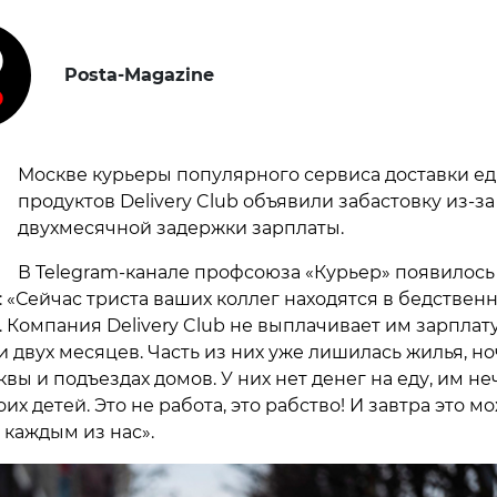
Posta-Magazine
В
Москве курьеры популярного сервиса доставки ед
продуктов Delivery Club объявили забастовку из-за
двухмесячной задержки зарплаты.
В Telegram-канале профсоюза «Курьер» появилось
 «Сейчас триста ваших коллег находятся в бедствен
 Компания Delivery Club не выплачивает им зарплату
 двух месяцев. Часть из них уже лишилась жилья, но
вы и подъездах домов. У них нет денег на еду, им н
их детей. Это не работа, это рабство! И завтра это м
 каждым из нас».