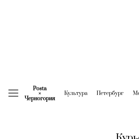
Posta
Культура
(current)
Петербург
(curre
М
×
Черногория
(current)
Курь