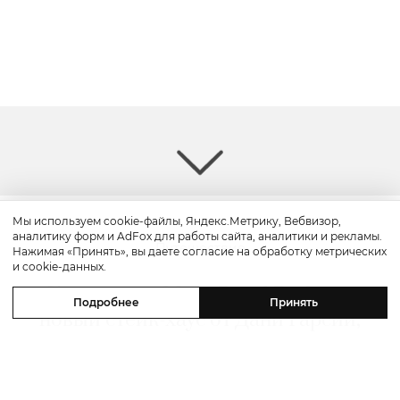
Мы используем cookie-файлы, Яндекс.Метрику, Вебвизор,
аналитику форм и AdFox для работы сайта, аналитики и рекламы.
Путешествие
Нажимая «Принять», вы даете согласие на обработку метрических
и cookie-данных.
Каникулы в Maxx Royal Bodrum:
Подробнее
Принять
новый стейк-хаус от Дани Гарсии,
лучшие виды на море и
легендарные вечеринки в Scorpios