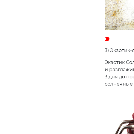
3) Экзотик
Экзотик Со
и разглажив
3 дня до п
солнечные 