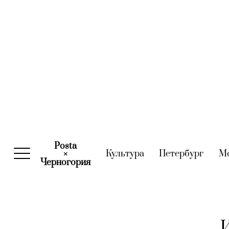
Posta
Культура
(current)
Петербург
(curre
М
×
Черногория
(current)
И