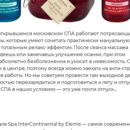
открывшемся московском СПА работают потрясающ
ы, которые умеют сочетать практически мануальную
 тотальным релакс-эффектом. После сеанса массажа
деешь или замечаешь улучшение осанки, при этом
абсолютно безболезненна и уносит в невесомость. 
в центре, поэтому всегда можно заехать на анти-стр
ле работы. Но мы советуем провести там выходной де
остью перезарядиться и подготовиться к лету и отпу
 СПА в наших условиях — это уже почти отпуск…
ле Spa InterContinental by Elemis — самое современ