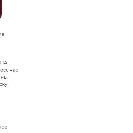
ие
СПА
есс час
нь,
ску.
ное