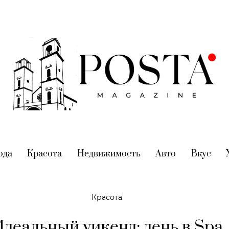
nt)
ода
(current)
Красота
(current)
Недвижимость
(current)
Авто
(current)
Вкус
(cur
Красота
деальный уикенд: день в Spa