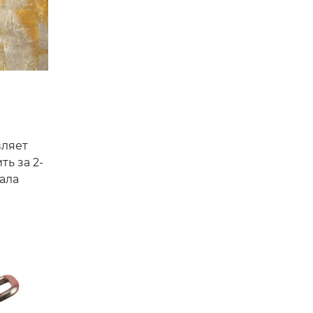
вляет
ь за 2-
ала