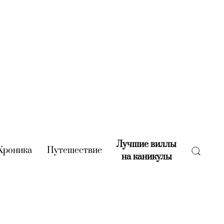
Лучшие виллы
rent)
Хроника
(current)
Путешествие
(current)
на каникулы
(current)