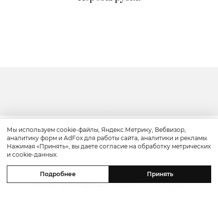
Мы используем cookie-файлы, Яндекс.Метрику, Вебвизор,
аналитику форм и AdFox для работы сайта, аналитики и рекламы.
Путешествие
Нажимая «Принять», вы даете согласие на обработку метрических
и cookie-данных.
Полное солнечное затмение
Подробнее
Принять
в августе 2027 года — откуда
наблюдать?