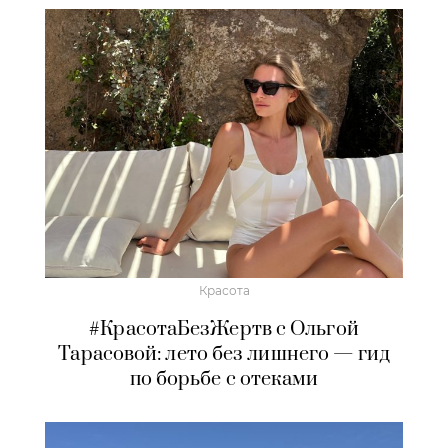
Красота
#КрасотаБезЖертв с Ольгой
Тарасовой: лето без лишнего — гид
по борьбе с отеками