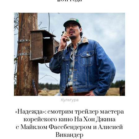
Культура
«Надежда»: смотрим трейлер мастера
корейского кино На Хон Джина
с Майклом Фассбендером и Алисией
Викандер