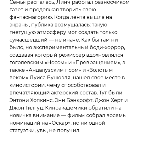
Семья распалась, Линч работал разносчиком
газет и продолжал творить свою
фантасмагорию. Когда лента вышла на
экраны, публика возмущалась: такую
гнетущую атмосферу мог создать только
сумасшедший — не иначе. Как бы там ни
было, но экспериментальный боди-хоррор,
создавая который режиссер вдохновлялся
гоголевским «Носом» и «Превращением», а
также «Андалузским псом» и «Золотым
веком» Луиса Бунюэля, нашел свое место в
киноистории, чему способствовал и
впечатляющий актерский состав. Тут были
Энтони Хопкинс, Энн Бэнкрофт, Джон Херт и
Джон Гилгуд. Киноакадемики обратили на
новичка внимание — фильм собрал восемь
номинаций на «Оскар», но ни одной
статуэтки, увы, не получил.