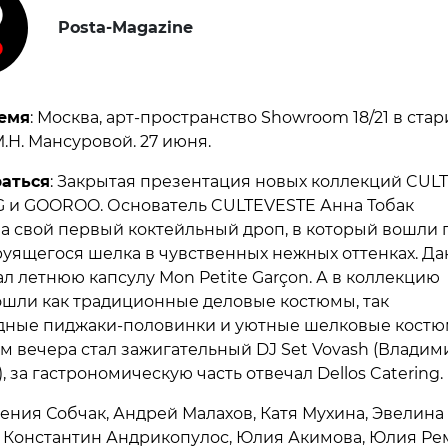
Posta-Magazine
емя
: Москва, арт-пространство Showroom 18/21 в ста
.Н. Мансуровой. 27 июня.
раться
: Закрытая презентация новых коллекций CUL
 и GOOROO. Основатель CULTEVESTE Анна Тобак
а свой первый коктейльный дроп, в который вошли 
руящегося шелка в чувственных нежных оттенках. Д
ал летнюю капсулу Mon Petite Garçon. А в коллекцию
ли как традиционные деловые костюмы, так
дные пиджаки-половинки и уютные шелковые костю
м вечера стал зажигательный DJ Set Vovash (Владим
 за гастрономическую часть отвечал Dellos Catering.
сения Собчак, Андрей Малахов, Катя Мухина, Эвелина
 Константин Андрикопулос, Юлия Акимова, Юлия Ре