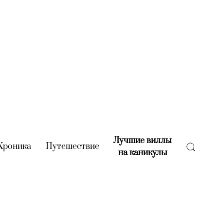
Лучшие виллы
rent)
Хроника
(current)
Путешествие
(current)
на каникулы
(current)