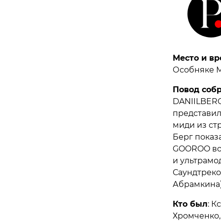
Место и вр
Особняке М
Повод соб
DANIILBERG
представил
миди из ст
Берг показ
GOOROO вош
и ультрамо
Саундтреко
Абрамкина),
Кто был
: К
Хромченко,