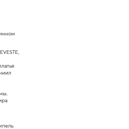
ринном
TEVESTE,
платья
аниил
мы.
ира
мпель