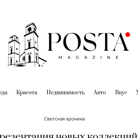
nt)
ода
(current)
Красота
(current)
Недвижимость
(current)
Авто
(current)
Вкус
(cur
Светская хроника
резентация новых коллекций