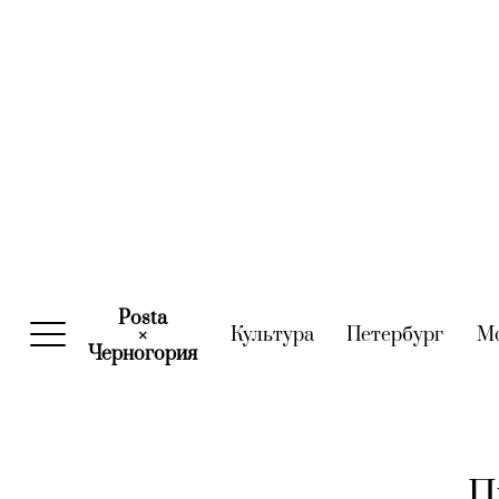
Posta
Культура
(current)
Петербург
(curre
М
×
Черногория
(current)
П