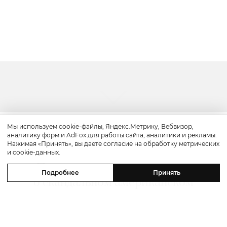
Мы используем cookie-файлы, Яндекс.Метрику, Вебвизор,
аналитику форм и AdFox для работы сайта, аналитики и рекламы.
Культура
Нажимая «Принять», вы даете согласие на обработку метрических
и cookie-данных.
«Прайм-тайм»: трейлер драмы
Подробнее
Принять
о скандальном американском
реалити-шоу «Поймать хищника»
с Робертом Паттинсоном в главной
роли