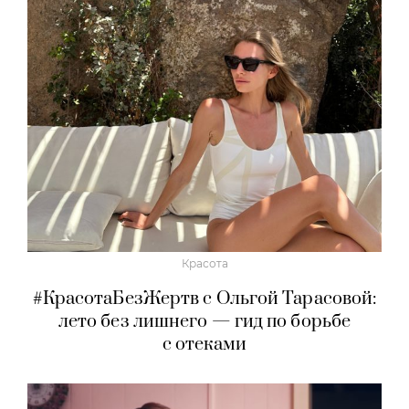
Красота
#КрасотаБезЖертв с Ольгой Тарасовой:
лето без лишнего — гид по борьбе
с отеками