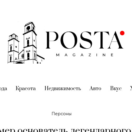
nt)
ода
(current)
Красота
(current)
Недвижимость
(current)
Авто
(current)
Вкус
(cur
Персоны
мер основатель легендарного