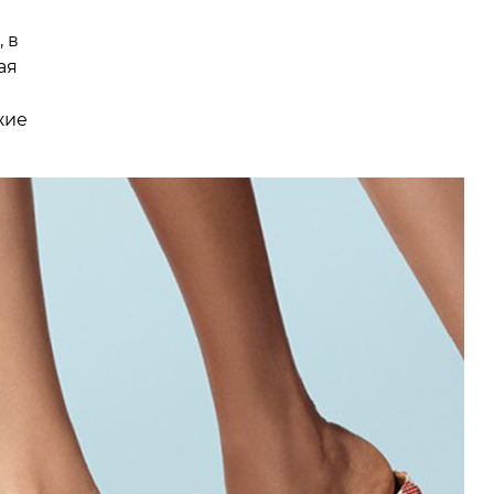
 в
ая
жие