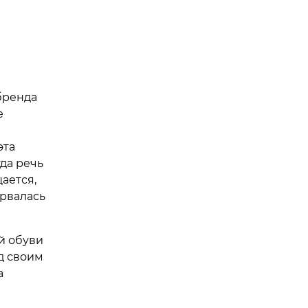
й
бренда
е
эта
да речь
ается,
ервалась
й обуви
д своим
а