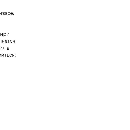
rsace,
Анри
ляется
ил в
иться,