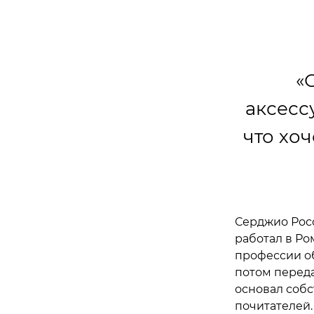
«
аксесс
что хо
Серджио Рос
работал в Ро
профессии об
потом переда
основал собс
почитателей.