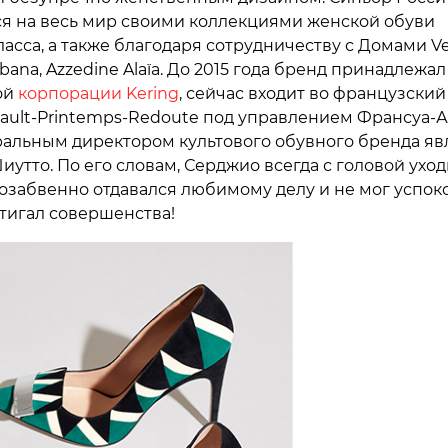
я на весь мир своими коллекциями женской обуви
асса, а также благодаря сотрудничеству с Домами Ve
bana, Azzedine Alaïa. До 2015 года бренд принадлежал
ой
корпорации Kering
, сейчас входит во французский
nault-Printemps-Redoute под управлением Франсуа-
ральным директором культового обувного бренда яв
утто. По его словам, Серджио всегда с головой уход
мозабвенно отдавался любимому делу и не мог успоко
стигал совершенства!