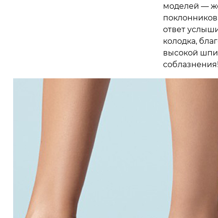
моделей — же
поклонников 
ответ услыш
колодка, бла
высокой шпил
соблазнения