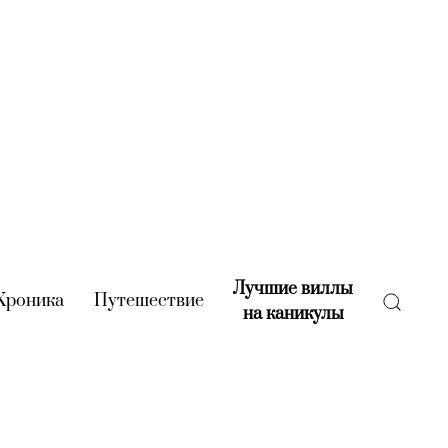
Лучшие виллы
rent)
Хроника
(current)
Путешествие
(current)
на каникулы
(current)