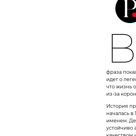
фраза пока
идет о леге
что жизнь 
из-за корон
История пр
началась в
именем. Дел
устойчиво 
качеством 