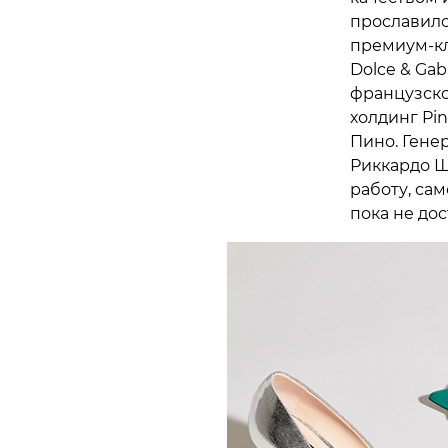
прославилс
премиум-кл
Dolce & Gab
французск
холдинг Pi
Пино. Гене
Риккардо Ши
работу, са
пока не до