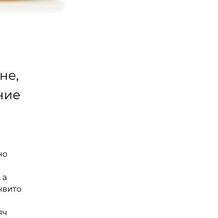
не,
ние
но
 а
нвито
яч