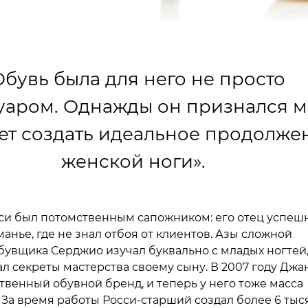
Обувь была для него не просто
уаром. Однажды он признался м
чет создать идеальное продолже
женской ноги».
си был потомственным сапожником: его отец успеш
манье, где не знал отбоя от клиентов. Азы сложной
увщика Серджио изучал буквально с младых ногтей,
л секреты мастерства своему сыну. В 2007 году Джа
твенный обувной бренд, и теперь у него тоже масса
 За время работы Росси-старший создал более 6 тыс