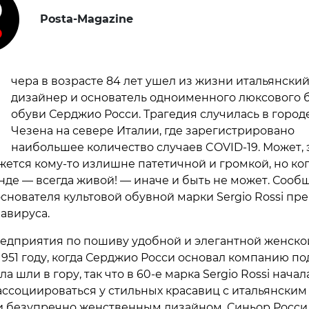
Posta-Magazine
В
чера в возрасте 84 лет ушел из жизни итальянски
дизайнер и основатель одноименного люксового 
обуви Серджио Росси. Трагедия случилась в город
Чезена на севере Италии, где зарегистрировано
наибольшее количество случаев COVID-19. Может, 
жется кому-то излишне патетичной и громкой, но ког
нде — всегда живой! — иначе и быть не может. Сообщ
основателя культовой обувной марки Sergio Rossi пр
авируса.
едприятия по пошиву удобной и элегантной женско
 1951 году, когда Серджио Росси основал компанию по
а шли в гору, так что в 60-е марка Sergio Rossi начал
ассоциироваться у стильных красавиц с итальянским
и безупречно женственным дизайном. Синьор Росси