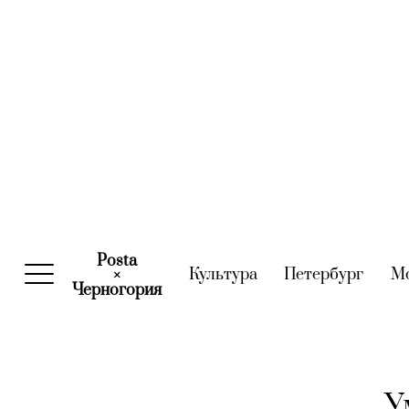
Posta
Культура
(current)
Петербург
(curre
М
×
Черногория
(current)
У