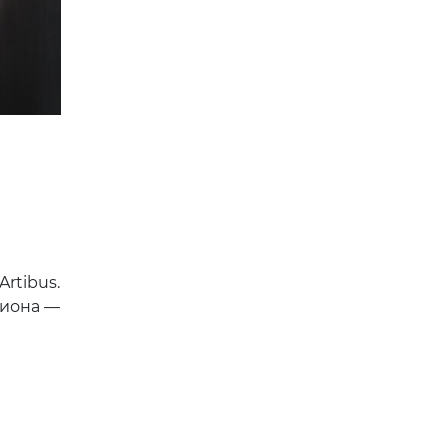
rtibus.
циона —