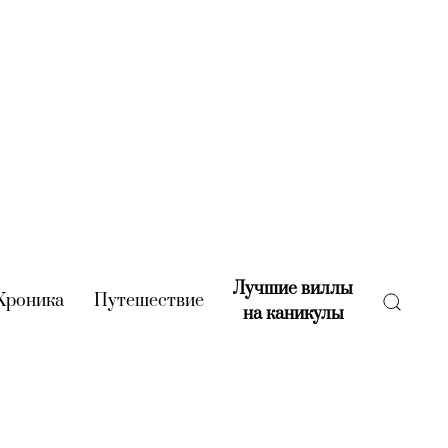
Лучшие виллы
rent)
Хроника
(current)
Путешествие
(current)
на каникулы
(current)