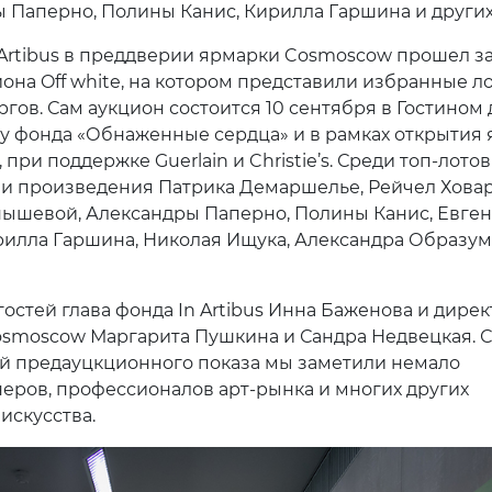
 Паперно, Полины Канис, Кирилла Гаршина и других
 Artibus в преддверии ярмарки Cosmoscow прошел 
иона Off white, на котором представили избранные л
ргов. Сам аукцион состоится 10 сентября в Гостином
у фонда «Обнаженные сердца» и в рамках открытия
при поддержке Guerlain и Christie’s. Среди топ-лотов
и произведения Патрика Демаршелье, Рейчел Ховар
ышевой, Александры Паперно, Полины Канис, Евге
рилла Гаршина, Николая Ищука, Александра Образу
остей глава фонда In Artibus Инна Баженова и дирек
smoscow Маргарита Пушкина и Сандра Недвецкая. 
й предауцкционного показа мы заметили немало
еров, профессионалов арт-рынка и многих других
искусства.