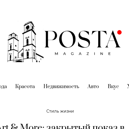
nt)
ода
(current)
Красота
(current)
Недвижимость
(current)
Авто
(current)
Вкус
(cur
Стиль жизни
Art & More: закрытый показ в