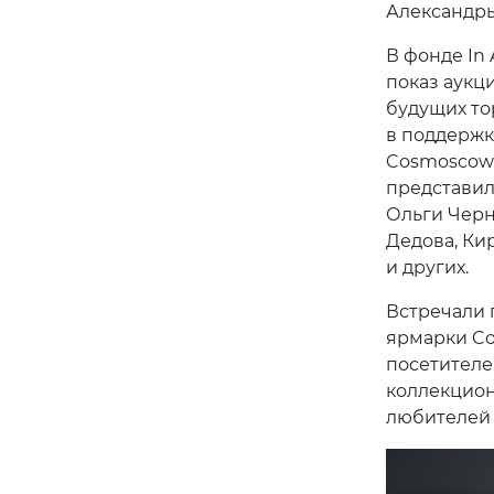
Александры
В фонде In
показ аукц
будущих то
в поддержк
Cosmoscow, 
представил
Ольги Черн
Дедова, Ки
и других.
Встречали г
ярмарки Co
посетителе
коллекцион
любителей 