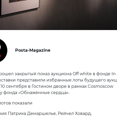
Posta-Magazine
ошел закрытый показ аукциона Off white в фонде In A
ыставки представили избранные лоты будущего аук
 10 сентября в Гостином дворе в рамках Cosmoscow
у фонда «Обнаженные сердца».
лотов показали
ия Патрика Демаршелье, Рейчел Ховард,