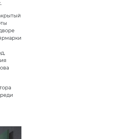
.
закрытый
оты
 дворе
 ярмарки
д,
ния
мова
тора
Среди