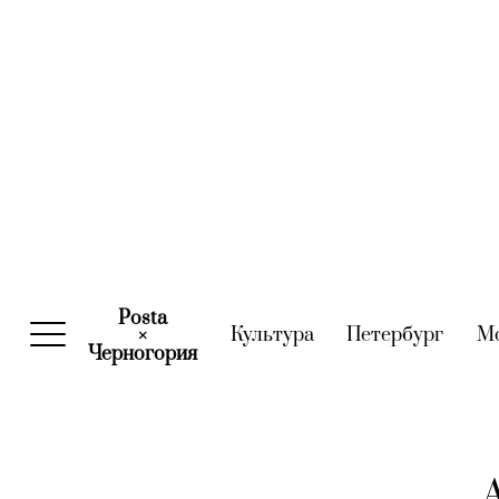
Posta
Культура
(current)
Петербург
(curre
М
×
Черногория
(current)