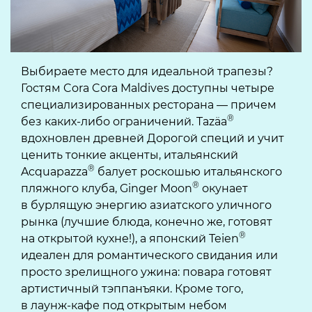
Выбираете место для идеальной трапезы?
Гостям Cora Cora Maldives доступны четыре
специализированных ресторана — причем
®
без каких-либо ограничений. Tazäa
вдохновлен древней Дорогой специй и учит
ценить тонкие акценты, итальянский
®
Acquapazza
балует роскошью итальянского
®
пляжного клуба, Ginger Moon
окунает
в бурлящую энергию азиатского уличного
рынка (лучшие блюда, конечно же, готовят
®
на открытой кухне!), а японский Teien
идеален для романтического свидания или
просто зрелищного ужина: повара готовят
артистичный тэппанъяки. Кроме того,
в лаунж-кафе под открытым небом