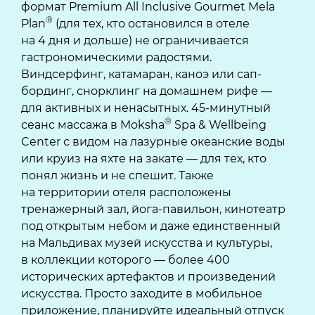
формат Premium All Inclusive Gourmet Mela
®
Plan
(для тех, кто остановился в отеле
на 4 дня и дольше) не ограничивается
гастрономическими радостями.
Виндсерфинг, катамаран, каноэ или сап-
бординг, снорклинг на домашнем рифе —
для активных и ненасытных. 45-минутный
®
сеанс массажа в Moksha
Spa & Wellbeing
Center с видом на лазурные океанские воды
или круиз на яхте на закате — для тех, кто
понял жизнь и не спешит. Также
на территории отеля расположены
тренажерный зал, йога-павильон, кинотеатр
под открытым небом и даже единственный
на Мальдивах музей искусства и культуры,
в коллекции которого — более 400
исторических артефактов и произведений
искусства. Просто заходите в мобильное
приложение, планируйте идеальный отпуск