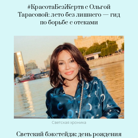
#КрасотаБезЖертв с Ольгой
Тарасовой: лето без лишнего — гид
по борьбе с отеками
Светская хроника
Светский бэкстейдж: день рождения