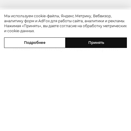
Мы используем cookie-файлы, Яндекс.Метрику, Вебвизор,
аналитику форм и AdFox для работы сайта, аналитики и рекламы.
Путешествие
Нажимая «Принять», вы даете согласие на обработку метрических
и cookie-данных.
Каникулы в Maxx Royal Bodrum:
Подробнее
Принять
новый стейк-хаус от Дани Гарсии,
лучшие виды на море и
легендарные вечеринки в Scorpios
07 августа 2026